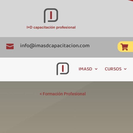
info@imasdcapacitacion.com


IMASD
CURSOS
<
Formación Profesional