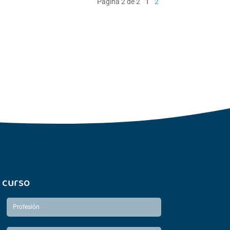
Página 2 de 2
1
2
 curso