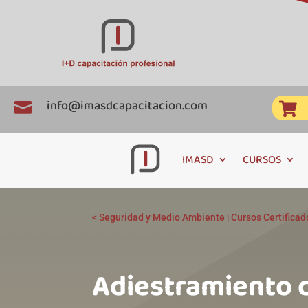
info@imasdcapacitacion.com


IMASD
CURSOS
<
Seguridad y Medio Ambiente
|
Cursos Certificad
Adiestramiento 