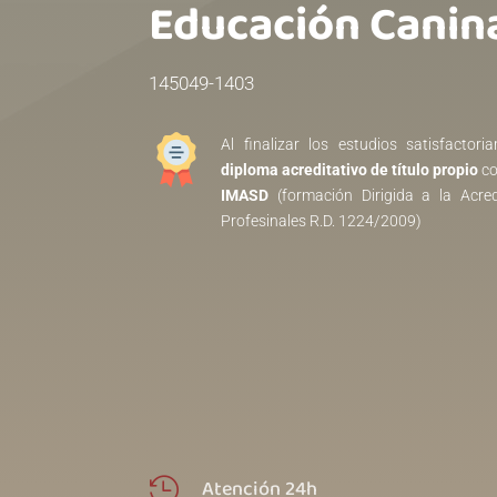
Educación Caninaㅤㅤㅤㅤㅤㅤㅤㅤㅤㅤㅤㅤㅤㅤㅤㅤㅤㅤㅤㅤㅤㅤ
145049-1403
Al finalizar los estudios satisfacto
diploma acreditativo de título propio
co
IMASD
(formación Dirigida a la Acre
Profesinales R.D. 1224/2009)
Atención 24h
