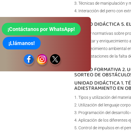
Técnicas de manipulación y m
Interacción del perro con ext
UNIDAD DIDÁCTICA 5. E
¡Contáctanos por WhatsApp!
Leyes y normativas sobre pro
Bienestar y enriquecimiento 
¡Llámanos!
Enriquecimiento ambiental en
Manifestaciones de la falta de
UNIDAD FORMATIVA 2. 
SORTEO DE OBSTÁCULOS
UNIDAD DIDÁCTICA 1. T
ADIESTRAMIENTO EN OB
Tipos y utilización del mater
Utilización del lenguaje corpor
Programación del desarrollo d
Aplicación de los diferentes 
Control de impulsos en el pe