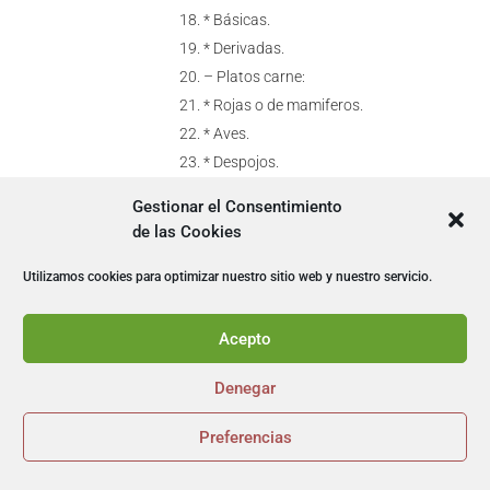
* Básicas.
* Derivadas.
– Platos carne:
* Rojas o de mamiferos.
* Aves.
* Despojos.
* Caza mayor y menor.
Gestionar el Consentimiento
– Platos de pescado:
de las Cookies
* Azules.
* Blancos.
Utilizamos cookies para optimizar nuestro sitio web y nuestro servicio.
* Moluscos, mariscos y
crustaceos.
Acepto
UNIDAD DIDÁCTICA 4.
Denegar
GUARNICIONES
CULINARIAS Y
DECORATIVAS
Preferencias


Definicion y tipologia: