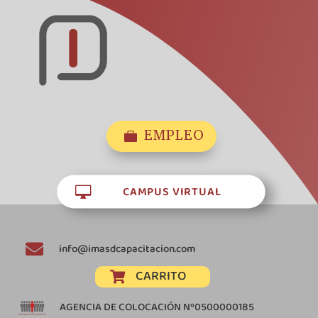
EMPLEO

CAMPUS VIRTUAL


info@imasdcapacitacion.com
CARRITO

AGENCIA DE COLOCACIÓN Nº0500000185