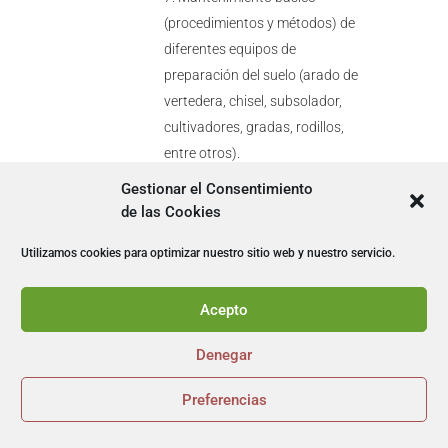
(procedimientos y métodos) de
diferentes equipos de
preparación del suelo (arado de
vertedera, chisel, subsolador,
cultivadores, gradas, rodillos,
entre otros).
Libro de control del
Gestionar el Consentimiento
mantenimiento de los equipos
de las Cookies
de preparación del suelo.
Utilizamos cookies para optimizar nuestro sitio web y nuestro servicio.
UNIDAD DIDÁCTICA 4.
PREPARACIÓN Y MANEJO
DE LOS EQUIPOS DE
Acepto
PREPARACIÓN DEL
SUELO.
Denegar
Libro de instrucciones del
Preferencias
equipo. Preparación y manejo.


Regulación en las máquinas