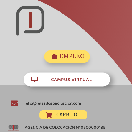
EMPLEO

CAMPUS VIRTUAL


info@imasdcapacitacion.com
CARRITO

AGENCIA DE COLOCACIÓN Nº0500000185