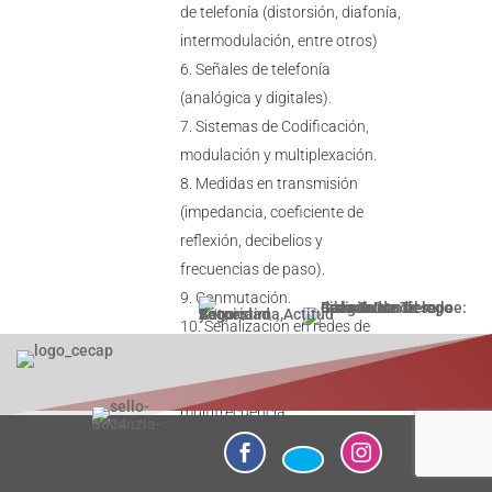
de telefonía (distorsión, diafonía,
intermodulación, entre otros)
Señales de telefonía
(analógica y digitales).
Sistemas de Codificación,
modulación y multiplexación.
Medidas en transmisión
(impedancia, coeficiente de
reflexión, decibelios y
frecuencias de paso).
Conmutación.
Señalización en redes de
telefonía interior:
– Marcación por pulsos y
multifrecuencia.
– Tonos, señal de llamada.


Tecnología TRAC (telefonía