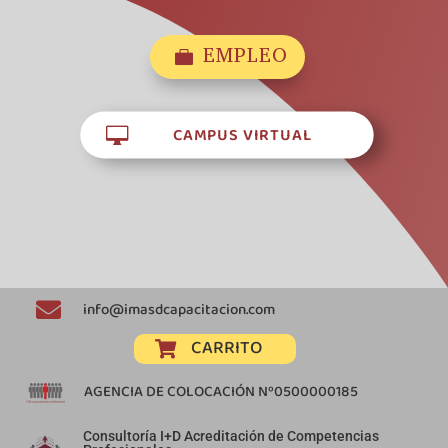
EMPLEO

CAMPUS VIRTUAL


info@imasdcapacitacion.com
CARRITO

AGENCIA DE COLOCACIÓN Nº0500000185
Consultoría I+D Acreditación de Competencias