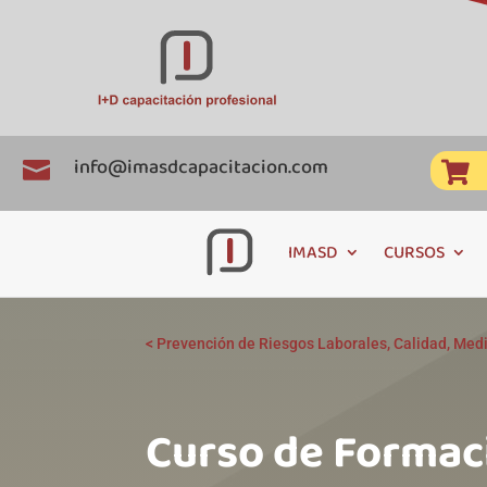
info@imasdcapacitacion.com


IMASD
CURSOS
<
Prevención de Riesgos Laborales, Calidad, Med
Curso de Formac