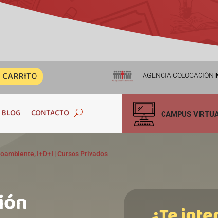
CARRITO
AGENCIA COLOCACIÓN
N
BLOG
CONTACTO
CAMPUS VIRTU
ioambiente, I+D+I
|
Cursos Privados
ión
¿Te inte