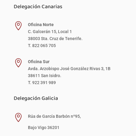
Delegación Canarias

Oficina Norte
C. Galcerán 15, Local 1
38003 Sta. Cruz de Tenerife.
T. 822 065 705

Oficina Sur
Avda. Arzobispo José González Rivas 3, 1B
38611 San Isidro.
T. 922 391 989
Delegación Galicia

Rúa de García Barbón nº95,
Bajo Vigo 36201