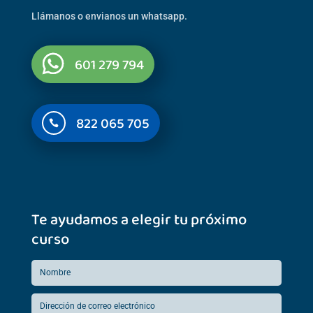
Llámanos o envianos un whatsapp.
601 279 794
822 065 705

Te ayudamos a elegir tu próximo
curso