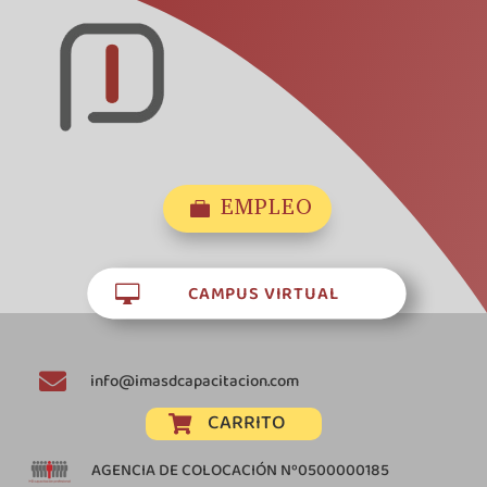
EMPLEO

CAMPUS VIRTUAL


info@imasdcapacitacion.com
CARRITO

AGENCIA DE COLOCACIÓN Nº0500000185