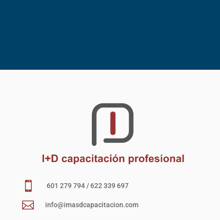

601 279 794 / 622 339 697

info@imasdcapacitacion.com