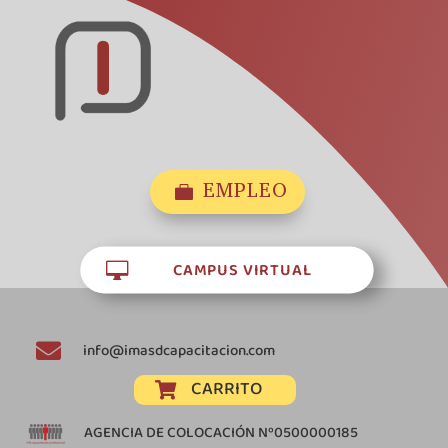
EMPLEO

CAMPUS VIRTUAL


info@imasdcapacitacion.com
CARRITO

AGENCIA DE COLOCACIÓN Nº0500000185