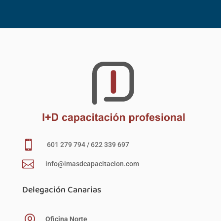

601 279 794 / 622 339 697

info@imasdcapacitacion.com
Delegación Canarias

Oficina Norte