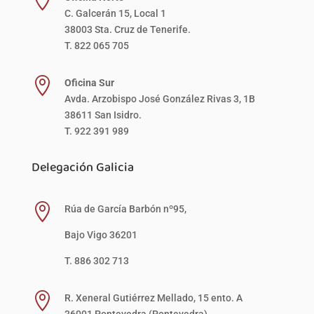
C. Galcerán 15, Local 1
38003 Sta. Cruz de Tenerife.
T. 822 065 705

Oficina Sur
Avda. Arzobispo José González Rivas 3, 1B
38611 San Isidro.
T. 922 391 989
Delegación Galicia

Rúa de García Barbón nº95,
Bajo Vigo 36201
T. 886 302 713

R. Xeneral Gutiérrez Mellado, 15 ento. A
36001 Pontevedra (Pontevedra).