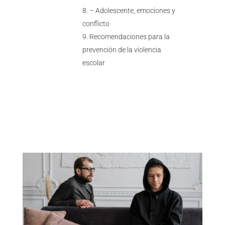
– Adolescente, emociones y
conflicto
Recomendaciones para la
prevención de la violencia
escolar