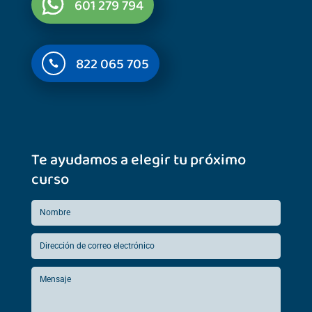
601 279 794
822 065 705

Te ayudamos a elegir tu próximo
curso