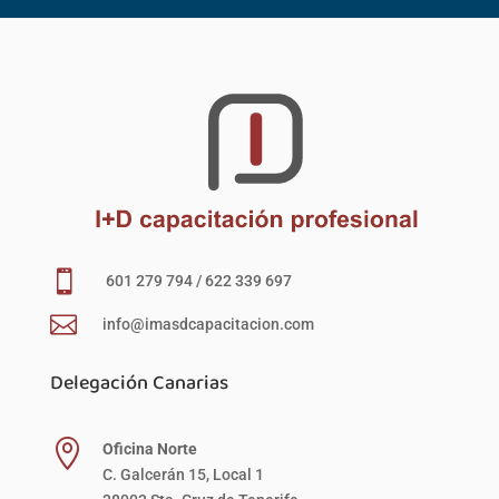

601 279 794 / 622 339 697

info@imasdcapacitacion.com
Delegación Canarias

Oficina Norte
C. Galcerán 15, Local 1