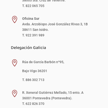
38003 Sta. Cruz de Tenerife.
T. 822 065 705

Oficina Sur
Avda. Arzobispo José González Rivas 3, 1B
38611 San Isidro.
T. 922 391 989
Delegación Galicia

Rúa de García Barbón nº95,
Bajo Vigo 36201
T. 886 302 713

R. Xeneral Gutiérrez Mellado, 15 ento. A
36001 Pontevedra (Pontevedra).
T. 622 826 370