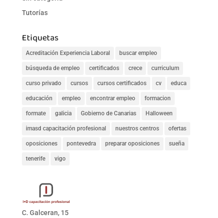
Tutorías
Etiquetas
Acreditación Experiencia Laboral
buscar empleo
búsqueda de empleo
certificados
crece
curriculum
curso privado
cursos
cursos certificados
cv
educa
educación
empleo
encontrar empleo
formacion
formate
galicia
Gobierno de Canarias
Halloween
imasd capacitación profesional
nuestros centros
ofertas
oposiciones
pontevedra
preparar oposiciones
sueña
tenerife
vigo
C. Galceran, 15