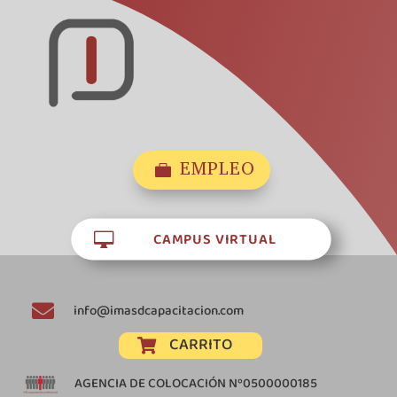
EMPLEO

CAMPUS VIRTUAL


info@imasdcapacitacion.com
CARRITO

AGENCIA DE COLOCACIÓN Nº0500000185