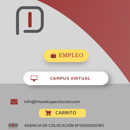
EMPLEO

CAMPUS VIRTUAL


info@imasdcapacitacion.com
CARRITO

AGENCIA DE COLOCACIÓN Nº0500000185