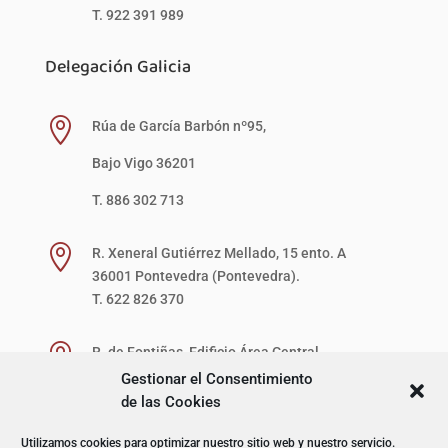
T. 922 391 989
Delegación Galicia

Rúa de García Barbón nº95,
Bajo Vigo 36201
T. 886 302 713

R. Xeneral Gutiérrez Mellado, 15 ento. A
36001 Pontevedra (Pontevedra).
T. 622 826 370

R. de Fontiñas, Edificio Área Central,
1ª Planta, Local 27-D (zona verde)
Gestionar el Consentimiento
15707 Santiago de Compostela (A Coruña).
de las Cookies
T. 622 867 621
Utilizamos cookies para optimizar nuestro sitio web y nuestro servicio.