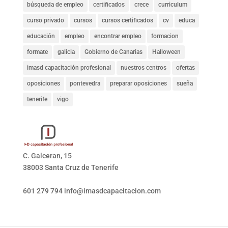
búsqueda de empleo
certificados
crece
curriculum
curso privado
cursos
cursos certificados
cv
educa
educación
empleo
encontrar empleo
formacion
formate
galicia
Gobierno de Canarias
Halloween
imasd capacitación profesional
nuestros centros
ofertas
oposiciones
pontevedra
preparar oposiciones
sueña
tenerife
vigo
C. Galceran, 15
38003 Santa Cruz de Tenerife
601 279 794
info@imasdcapacitacion.com