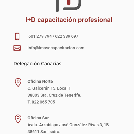

601 279 794 / 622 339 697

info@imasdcapacitacion.com
Delegación Canarias

Oficina Norte
C. Galcerán 15, Local 1
38003 Sta. Cruz de Tenerife.
T. 822 065 705

Oficina Sur
Avda. Arzobispo José González Rivas 3, 1B
38611 San Isidro.