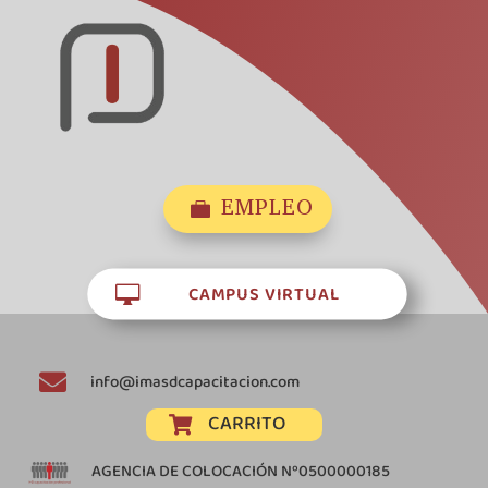
EMPLEO

CAMPUS VIRTUAL


info@imasdcapacitacion.com
CARRITO

AGENCIA DE COLOCACIÓN Nº0500000185