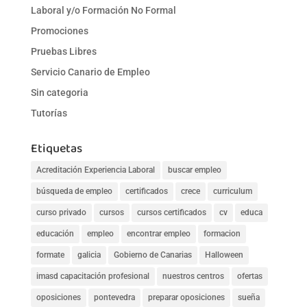
Laboral y/o Formación No Formal
Promociones
Pruebas Libres
Servicio Canario de Empleo
Sin categoria
Tutorías
Etiquetas
Acreditación Experiencia Laboral
buscar empleo
búsqueda de empleo
certificados
crece
curriculum
curso privado
cursos
cursos certificados
cv
educa
educación
empleo
encontrar empleo
formacion
formate
galicia
Gobierno de Canarias
Halloween
imasd capacitación profesional
nuestros centros
ofertas
oposiciones
pontevedra
preparar oposiciones
sueña