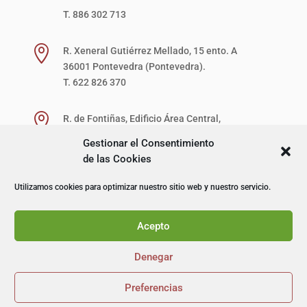
T. 886 302 713

R. Xeneral Gutiérrez Mellado, 15 ento. A
36001 Pontevedra (Pontevedra).
T. 622 826 370

R. de Fontiñas, Edificio Área Central,
1ª Planta, Local 27-D (zona verde)
Gestionar el Consentimiento
15707 Santiago de Compostela (A Coruña).
de las Cookies
T. 622 867 621
Utilizamos cookies para optimizar nuestro sitio web y nuestro servicio.
© I+D Capacitación Profesional
Acepto
Denegar
Preferencias

