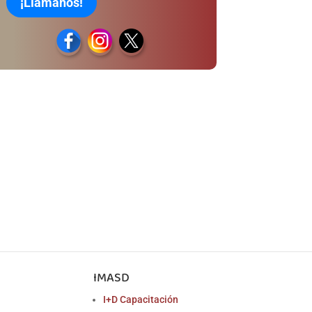
¡Llámanos!
IMASD
I+D Capacitación