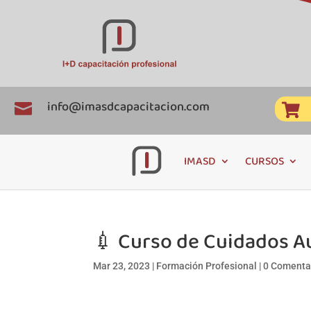
info@imasdcapacitacion.com


IMASD
CURSOS
💉 Curso de Cuidados Au
Mar 23, 2023
|
Formación Profesional
|
0 Comenta