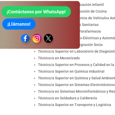
Técnico/a Superior en Educación Infantil
¡Contáctanos por WhatsApp!
Técnico/a Superior en Dirección de Cocina
Técnico/a en Electromecánica de Vehículos Au
¡Llámanos!
Técnico/a en Emergencias Sanitarias
Técnico/a en Farmacia y Parafarmacia
Técnico/a en Instalaciones Eléctricas y Automá
Técnico/a superior en Integración Socia
Técnico/a Superior en Laboratorio de Diagnósti
Técnico/a en Mecanizado
Técnico/a Superior en Procesos y Calidad en la
Técnico/a Superior en Química Industrial
Técnico/a Superior en Química y Salud Ambien
Técnico/a Superior en Sistemas Electrotécnic
Técnico/a en Sistemas Microinformáticos y Re
Técnico/a en Soldadura y Calderería
Técnico/a Superior en Transporte y Logística