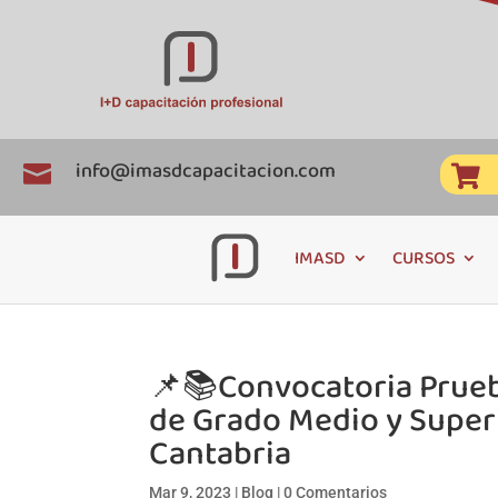
info@imasdcapacitacion.com


IMASD
CURSOS
📌📚Convocatoria Prueb
de Grado Medio y Super
Cantabria
Mar 9, 2023
|
Blog
|
0 Comentarios