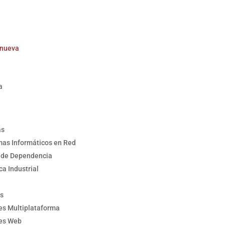
 nueva
a
as
mas Informáticos en Red
n de Dependencia
a Industrial
as
nes Multiplataforma
nes Web