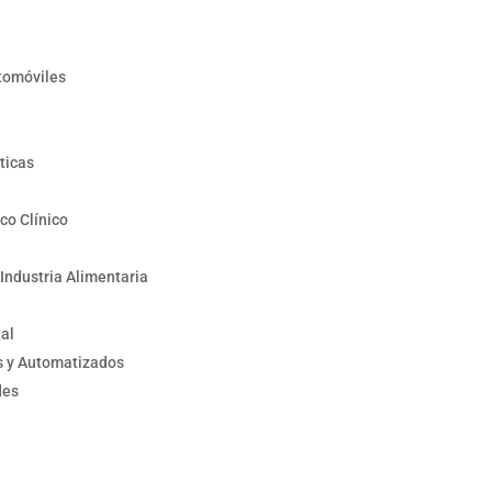
tomóviles
ticas
co Clínico
 Industria Alimentaria
tal
os y Automatizados
des