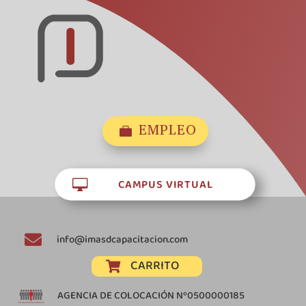
EMPLEO

CAMPUS VIRTUAL


info@imasdcapacitacion.com
CARRITO

AGENCIA DE COLOCACIÓN Nº0500000185