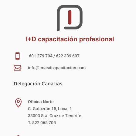

601 279 794 / 622 339 697

info@imasdcapacitacion.com
Delegación Canarias

Oficina Norte
C. Galcerán 15, Local 1
38003 Sta. Cruz de Tenerife.
T. 822 065 705