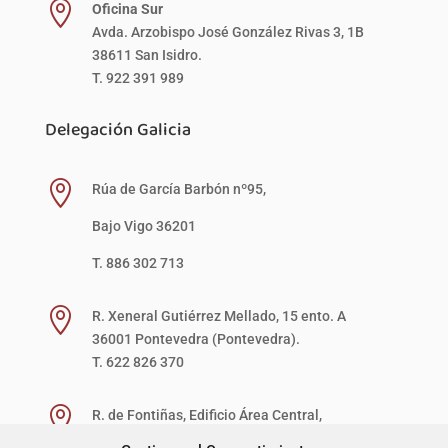

Oficina Sur
Avda. Arzobispo José González Rivas 3, 1B
38611 San Isidro.
T. 922 391 989
Delegación Galicia

Rúa de García Barbón nº95,
Bajo Vigo 36201
T. 886 302 713

R. Xeneral Gutiérrez Mellado, 15 ento. A
36001 Pontevedra (Pontevedra).
T. 622 826 370

R. de Fontiñas, Edificio Área Central,
1ª Planta, Local 27-D (zona verde)