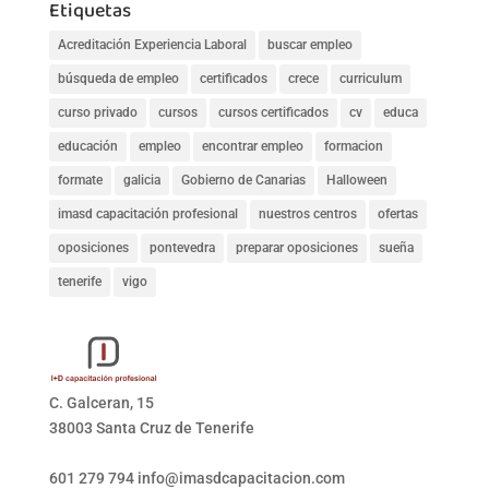
Etiquetas
Acreditación Experiencia Laboral
buscar empleo
búsqueda de empleo
certificados
crece
curriculum
curso privado
cursos
cursos certificados
cv
educa
educación
empleo
encontrar empleo
formacion
formate
galicia
Gobierno de Canarias
Halloween
imasd capacitación profesional
nuestros centros
ofertas
oposiciones
pontevedra
preparar oposiciones
sueña
tenerife
vigo
C. Galceran, 15
38003 Santa Cruz de Tenerife
601 279 794
info@imasdcapacitacion.com