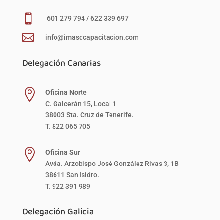

601 279 794 / 622 339 697

info@imasdcapacitacion.com
Delegación Canarias

Oficina Norte
C. Galcerán 15, Local 1
38003 Sta. Cruz de Tenerife.
T. 822 065 705

Oficina Sur
Avda. Arzobispo José González Rivas 3, 1B
38611 San Isidro.
T. 922 391 989
Delegación Galicia