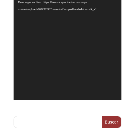
de
Descargar archivo: https://imasdcapacitacion.com/wp-
vídeo
content/uploads/2023/09/Convenio-Europe-Hotels-Int.mp4?_=1