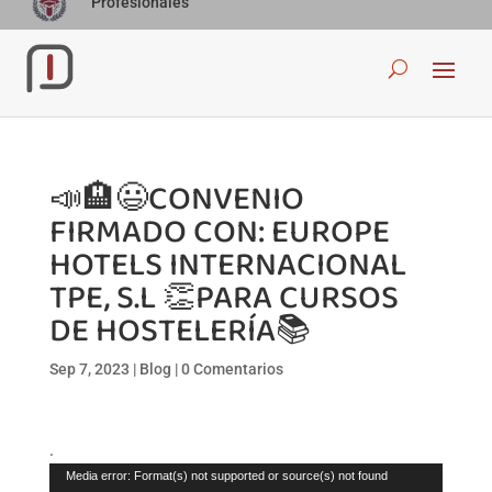
Profesionales
📣🏨😃CONVENIO
FIRMADO CON: EUROPE
HOTELS INTERNACIONAL
TPE, S.L 👏PARA CURSOS
DE HOSTELERÍA📚
Sep 7, 2023
|
Blog
|
0 Comentarios
.
Reproductor
Media error: Format(s) not supported or source(s) not found