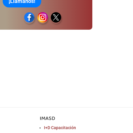
¡Llámanos!
IMASD
I+D Capacitación