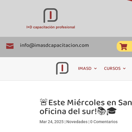
info@imasdcapacitacion.com


IMASD
CURSOS
🚨Este Miércoles en Sa
oficina del sur!📚🎓
Mar 24, 2025
|
Novedades
|
0 Comentarios