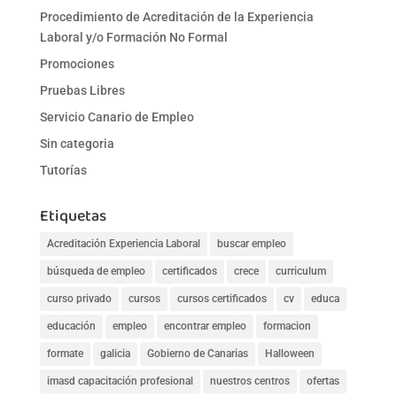
Procedimiento de Acreditación de la Experiencia
Laboral y/o Formación No Formal
Promociones
Pruebas Libres
Servicio Canario de Empleo
Sin categoria
Tutorías
Etiquetas
Acreditación Experiencia Laboral
buscar empleo
búsqueda de empleo
certificados
crece
curriculum
curso privado
cursos
cursos certificados
cv
educa
educación
empleo
encontrar empleo
formacion
formate
galicia
Gobierno de Canarias
Halloween
imasd capacitación profesional
nuestros centros
ofertas