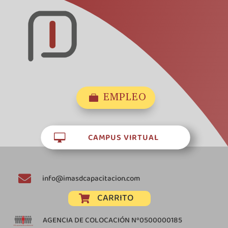
EMPLEO

CAMPUS VIRTUAL


info@imasdcapacitacion.com
CARRITO

AGENCIA DE COLOCACIÓN Nº0500000185