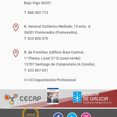
Bajo Vigo 36201
T. 886 302 713

R. Xeneral Gutiérrez Mellado, 15 ento. A
36001 Pontevedra (Pontevedra).
T. 622 826 370

R. de Fontiñas, Edificio Área Central,
1ª Planta, Local 27-D (zona verde)
15707 Santiago de Compostela (A Coruña).
T. 622 867 621
© I+D Capacitación Profesional