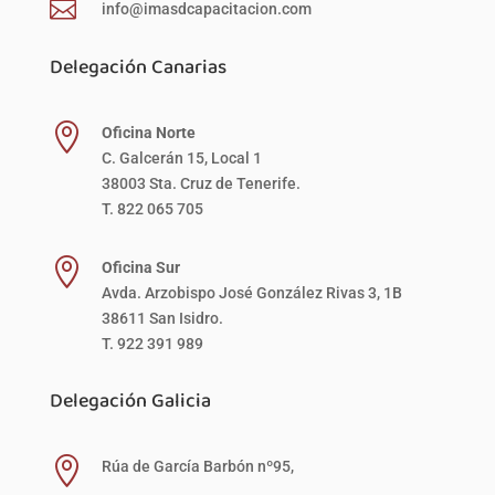

info@imasdcapacitacion.com
Delegación Canarias

Oficina Norte
C. Galcerán 15, Local 1
38003 Sta. Cruz de Tenerife.
T. 822 065 705

Oficina Sur
Avda. Arzobispo José González Rivas 3, 1B
38611 San Isidro.
T. 922 391 989
Delegación Galicia

Rúa de García Barbón nº95,