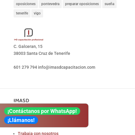
oposiciones
pontevedra
preparar oposiciones
sueña
tenerife
vigo
C. Galceran, 15
38003 Santa Cruz de Tenerife
601 279 794
info@imasdcapacitacion.com
IMASD
I+D Capacitación
¡Contáctanos por WhatsApp!
Servicios
¡Llámanos!
Colaboradores
Trabaja con nosotros