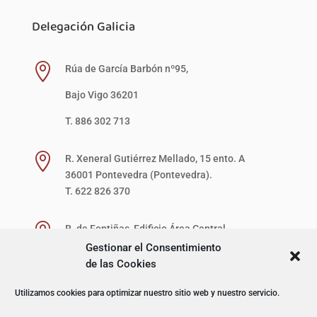
Delegación Galicia

Rúa de García Barbón nº95,
Bajo Vigo 36201
T. 886 302 713

R. Xeneral Gutiérrez Mellado, 15 ento. A
36001 Pontevedra (Pontevedra).
T. 622 826 370

R. de Fontiñas, Edificio Área Central,
1ª Planta, Local 27-D (zona verde)
Gestionar el Consentimiento
15707 Santiago de Compostela (A Coruña).
de las Cookies
T. 622 867 621
Utilizamos cookies para optimizar nuestro sitio web y nuestro servicio.
© I+D Capacitación Profesional