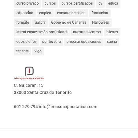
curso privado
cursos
cursos certificados
cv
educa
educación
empleo
encontrar empleo
formacion
formate
galicia
Gobierno de Canarias
Halloween
imasd capacitación profesional
nuestros centros
ofertas
oposiciones
pontevedra
preparar oposiciones
sueña
tenerife
vigo
C. Galceran, 15
38003 Santa Cruz de Tenerife
601 279 794
info@imasdcapacitacion.com