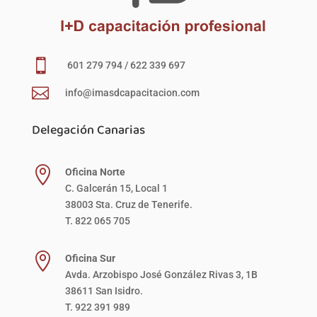

601 279 794 / 622 339 697

info@imasdcapacitacion.com
Delegación Canarias

Oficina Norte
C. Galcerán 15, Local 1
38003 Sta. Cruz de Tenerife.
T. 822 065 705

Oficina Sur
Avda. Arzobispo José González Rivas 3, 1B
38611 San Isidro.
T. 922 391 989