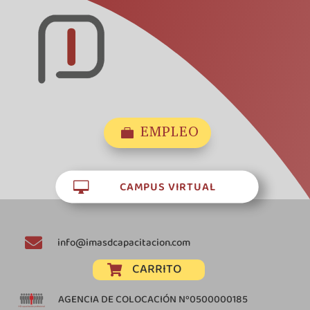
EMPLEO

CAMPUS VIRTUAL


info@imasdcapacitacion.com
CARRITO

AGENCIA DE COLOCACIÓN Nº0500000185