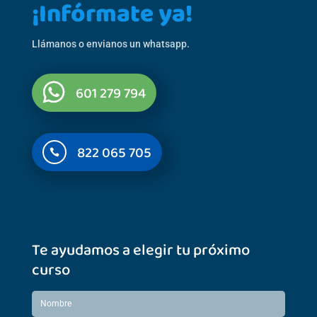
¡Infórmate ya!
Llámanos o envianos un whatsapp.
601 279 794
822 065 705

Te ayudamos a elegir tu próximo
curso