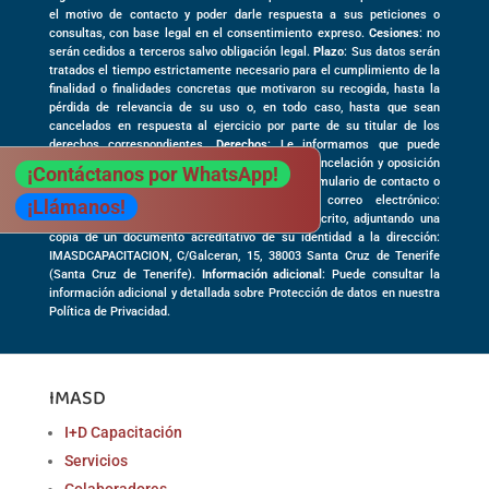
el motivo de contacto y poder darle respuesta a sus peticiones o
consultas, con base legal en el consentimiento expreso.
Cesiones
: no
serán cedidos a terceros salvo obligación legal.
Plazo
: Sus datos serán
tratados el tiempo estrictamente necesario para el cumplimiento de la
finalidad o finalidades concretas que motivaron su recogida, hasta la
pérdida de relevancia de su uso o, en todo caso, hasta que sean
cancelados en respuesta al ejercicio por parte de su titular de los
derechos correspondientes.
Derechos
: Le informamos que puede
ejercer sus derechos de acceso, rectificación, cancelación y oposición
¡Contáctanos por WhatsApp!
al tratamiento de sus datos a través de este formulario de contacto o
dirigiéndose a la siguiente dirección de correo electrónico:
¡Llámanos!
info@imasdcapacitacion.com, o también por escrito, adjuntando una
copia de un documento acreditativo de su identidad a la dirección:
IMASDCAPACITACION,
C/Galceran, 15
,
38003
Santa Cruz de Tenerife
(
Santa Cruz de Tenerife)
.
Información adicional
: Puede consultar la
información adicional y detallada sobre Protección de datos en nuestra
Política de Privacidad.
IMASD
I+D Capacitación
Servicios
Colaboradores