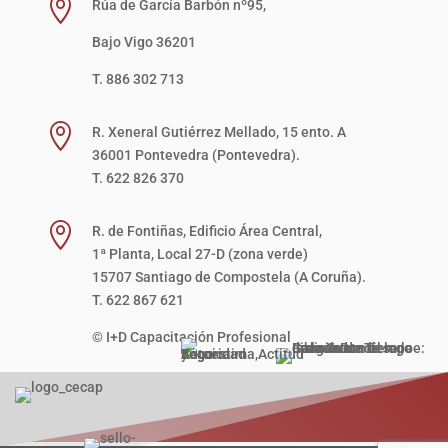

Rúa de García Barbón nº95,
Bajo Vigo 36201
T. 886 302 713

R. Xeneral Gutiérrez Mellado, 15 ento. A
36001 Pontevedra (Pontevedra).
T. 622 826 370

R. de Fontiñas, Edificio Área Central,
1ª Planta, Local 27-D (zona verde)
15707 Santiago de Compostela (A Coruña).
T. 622 867 621
© I+D Capacitación Profesional