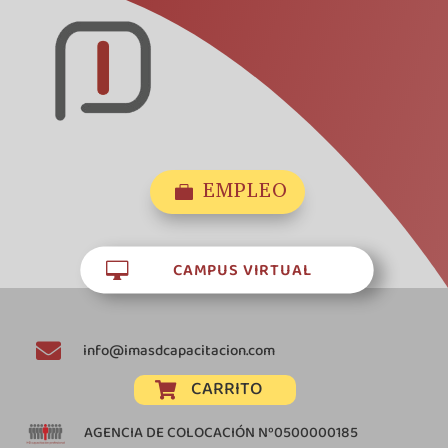
EMPLEO

CAMPUS VIRTUAL


info@imasdcapacitacion.com
CARRITO

AGENCIA DE COLOCACIÓN Nº0500000185