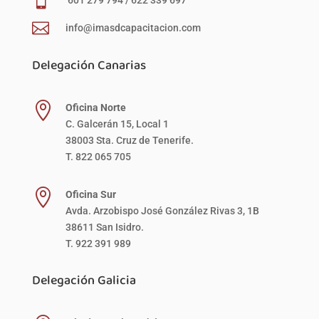


info@imasdcapacitacion.com
Delegación Canarias

Oficina Norte
C. Galcerán 15, Local 1
38003 Sta. Cruz de Tenerife.
T. 822 065 705

Oficina Sur
Avda. Arzobispo José González Rivas 3, 1B
38611 San Isidro.
T. 922 391 989
Delegación Galicia