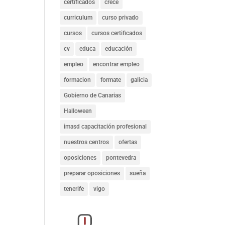
certificados
crece
curriculum
curso privado
cursos
cursos certificados
cv
educa
educación
empleo
encontrar empleo
formacion
formate
galicia
Gobierno de Canarias
Halloween
imasd capacitación profesional
nuestros centros
ofertas
oposiciones
pontevedra
preparar oposiciones
sueña
tenerife
vigo