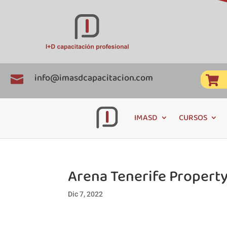
info@imasdcapacitacion.com


IMASD
CURSOS
Arena Tenerife Propert
Dic 7, 2022