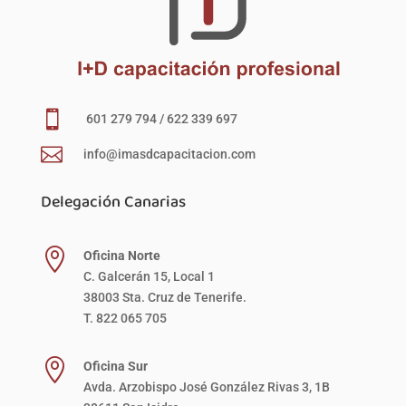

601 279 794 / 622 339 697

info@imasdcapacitacion.com
Delegación Canarias

Oficina Norte
C. Galcerán 15, Local 1
38003 Sta. Cruz de Tenerife.
T. 822 065 705

Oficina Sur
Avda. Arzobispo José González Rivas 3, 1B