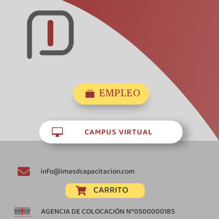
EMPLEO

CAMPUS VIRTUAL


info@imasdcapacitacion.com
CARRITO

AGENCIA DE COLOCACIÓN Nº0500000185