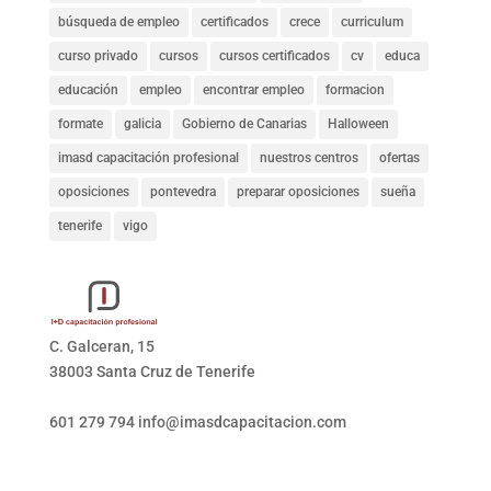
búsqueda de empleo
certificados
crece
curriculum
curso privado
cursos
cursos certificados
cv
educa
educación
empleo
encontrar empleo
formacion
formate
galicia
Gobierno de Canarias
Halloween
imasd capacitación profesional
nuestros centros
ofertas
oposiciones
pontevedra
preparar oposiciones
sueña
tenerife
vigo
C. Galceran, 15
38003 Santa Cruz de Tenerife
601 279 794
info@imasdcapacitacion.com