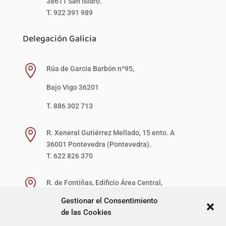
38611 San Isidro.
T. 922 391 989
Delegación Galicia

Rúa de García Barbón nº95,
Bajo Vigo 36201
T. 886 302 713

R. Xeneral Gutiérrez Mellado, 15 ento. A
36001 Pontevedra (Pontevedra).
T. 622 826 370

R. de Fontiñas, Edificio Área Central,
1ª Planta, Local 27-D (zona verde)
Gestionar el Consentimiento
15707 Santiago de Compostela (A Coruña).
de las Cookies
T. 622 867 621