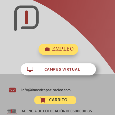
EMPLEO

CAMPUS VIRTUAL


info@imasdcapacitacion.com
CARRITO

AGENCIA DE COLOCACIÓN Nº0500000185