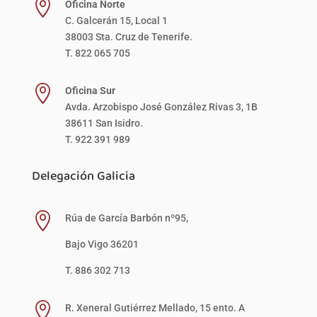

Oficina Norte
C. Galcerán 15, Local 1
38003 Sta. Cruz de Tenerife.
T. 822 065 705

Oficina Sur
Avda. Arzobispo José González Rivas 3, 1B
38611 San Isidro.
T. 922 391 989
Delegación Galicia

Rúa de García Barbón nº95,
Bajo Vigo 36201
T. 886 302 713

R. Xeneral Gutiérrez Mellado, 15 ento. A