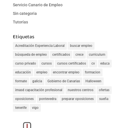
Servicio Canario de Empleo
Sin categoria
Tutorías
Etiquetas
Acreditación Experiencia Laboral
buscar empleo
búsqueda de empleo
certificados
crece
curriculum
curso privado
cursos
cursos certificados
cv
educa
educación
empleo
encontrar empleo
formacion
formate
galicia
Gobierno de Canarias
Halloween
imasd capacitación profesional
nuestros centros
ofertas
oposiciones
pontevedra
preparar oposiciones
sueña
tenerife
vigo