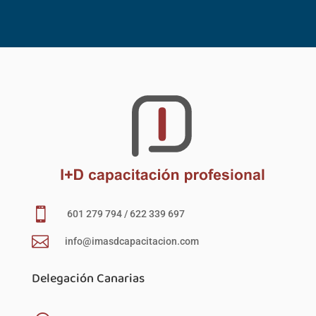

601 279 794 / 622 339 697

info@imasdcapacitacion.com
Delegación Canarias