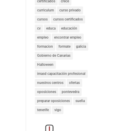
certificados
crece
curriculum
curso privado
cursos
cursos certificados
cv
educa
educación
empleo
encontrar empleo
formacion
formate
galicia
Gobierno de Canarias
Halloween
imasd capacitación profesional
nuestros centros
ofertas
oposiciones
pontevedra
preparar oposiciones
sueña
tenerife
vigo