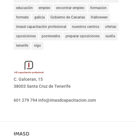
educación
empleo
encontrar empleo
formacion
formate
galicia
Gobierno de Canarias
Halloween
imasd capacitación profesional
nuestros centros
ofertas
oposiciones
pontevedra
preparar oposiciones
sueña
tenerife
vigo
C. Galceran, 15
38003 Santa Cruz de Tenerife
601 279 794
info@imasdcapacitacion.com
IMASD