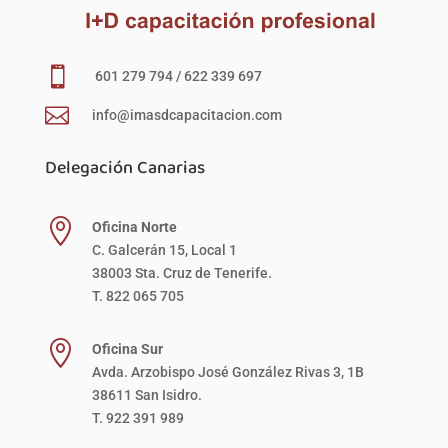

601 279 794 / 622 339 697

info@imasdcapacitacion.com
Delegación Canarias

Oficina Norte
C. Galcerán 15, Local 1
38003 Sta. Cruz de Tenerife.
T. 822 065 705

Oficina Sur
Avda. Arzobispo José González Rivas 3, 1B
38611 San Isidro.
T. 922 391 989