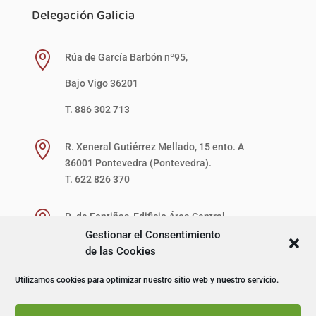
Delegación Galicia

Rúa de García Barbón nº95,
Bajo Vigo 36201
T. 886 302 713

R. Xeneral Gutiérrez Mellado, 15 ento. A
36001 Pontevedra (Pontevedra).
T. 622 826 370

R. de Fontiñas, Edificio Área Central,
1ª Planta, Local 27-D (zona verde)
Gestionar el Consentimiento
15707 Santiago de Compostela (A Coruña).
de las Cookies
T. 622 867 621
Utilizamos cookies para optimizar nuestro sitio web y nuestro servicio.
© I+D Capacitación Profesional