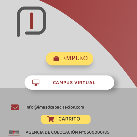
EMPLEO

CAMPUS VIRTUAL


info@imasdcapacitacion.com
CARRITO

AGENCIA DE COLOCACIÓN Nº0500000185