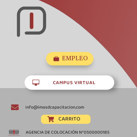
EMPLEO

CAMPUS VIRTUAL


info@imasdcapacitacion.com
CARRITO

AGENCIA DE COLOCACIÓN Nº0500000185