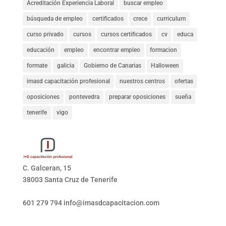
Acreditación Experiencia Laboral
buscar empleo
búsqueda de empleo
certificados
crece
curriculum
curso privado
cursos
cursos certificados
cv
educa
educación
empleo
encontrar empleo
formacion
formate
galicia
Gobierno de Canarias
Halloween
imasd capacitación profesional
nuestros centros
ofertas
oposiciones
pontevedra
preparar oposiciones
sueña
tenerife
vigo
C. Galceran, 15
38003 Santa Cruz de Tenerife
601 279 794
info@imasdcapacitacion.com