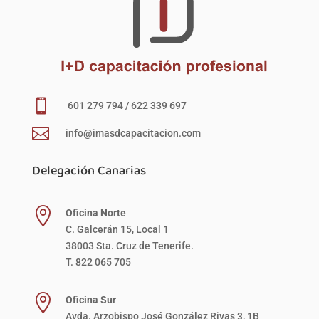

601 279 794 / 622 339 697

info@imasdcapacitacion.com
Delegación Canarias

Oficina Norte
C. Galcerán 15, Local 1
38003 Sta. Cruz de Tenerife.
T. 822 065 705

Oficina Sur
Avda. Arzobispo José González Rivas 3, 1B