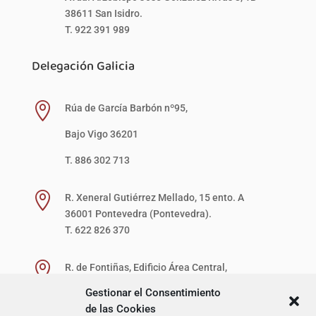
38611 San Isidro.
T. 922 391 989
Delegación Galicia

Rúa de García Barbón nº95,
Bajo Vigo 36201
T. 886 302 713

R. Xeneral Gutiérrez Mellado, 15 ento. A
36001 Pontevedra (Pontevedra).
T. 622 826 370

R. de Fontiñas, Edificio Área Central,
1ª Planta, Local 27-D (zona verde)
Gestionar el Consentimiento
15707 Santiago de Compostela (A Coruña).
de las Cookies