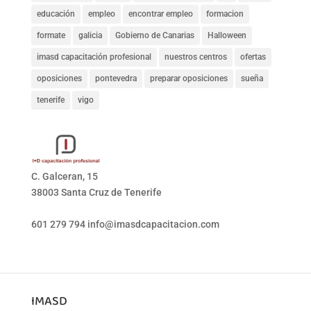
educación
empleo
encontrar empleo
formacion
formate
galicia
Gobierno de Canarias
Halloween
imasd capacitación profesional
nuestros centros
ofertas
oposiciones
pontevedra
preparar oposiciones
sueña
tenerife
vigo
C. Galceran, 15
38003 Santa Cruz de Tenerife
601 279 794
info@imasdcapacitacion.com
IMASD