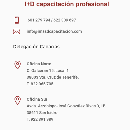

601 279 794 / 622 339 697

info@imasdcapacitacion.com
Delegación Canarias

Oficina Norte
C. Galcerán 15, Local 1
38003 Sta. Cruz de Tenerife.
T. 822 065 705

Oficina Sur
Avda. Arzobispo José González Rivas 3, 1B
38611 San Isidro.
T. 922 391 989