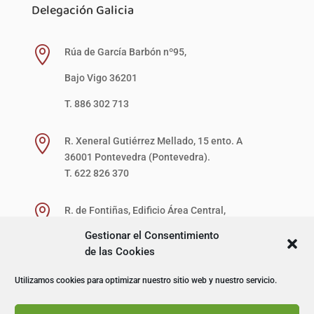
Delegación Galicia

Rúa de García Barbón nº95,
Bajo Vigo 36201
T. 886 302 713

R. Xeneral Gutiérrez Mellado, 15 ento. A
36001 Pontevedra (Pontevedra).
T. 622 826 370

R. de Fontiñas, Edificio Área Central,
1ª Planta, Local 27-D (zona verde)
Gestionar el Consentimiento
15707 Santiago de Compostela (A Coruña).
de las Cookies
T. 622 867 621
Utilizamos cookies para optimizar nuestro sitio web y nuestro servicio.
© I+D Capacitación Profesional