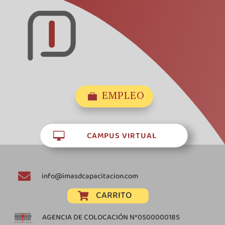
EMPLEO

CAMPUS VIRTUAL


info@imasdcapacitacion.com
CARRITO

AGENCIA DE COLOCACIÓN Nº0500000185