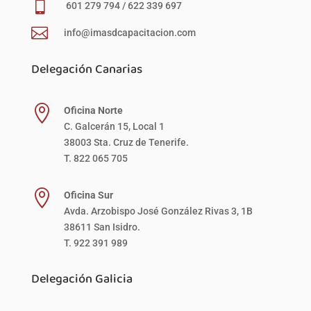

601 279 794 / 622 339 697

info@imasdcapacitacion.com
Delegación Canarias

Oficina Norte
C. Galcerán 15, Local 1
38003 Sta. Cruz de Tenerife.
T. 822 065 705

Oficina Sur
Avda. Arzobispo José González Rivas 3, 1B
38611 San Isidro.
T. 922 391 989
Delegación Galicia