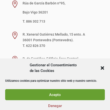

Rúa de García Barbón nº95,
Bajo Vigo 36201
T. 886 302 713

R. Xeneral Gutiérrez Mellado, 15 ento. A
36001 Pontevedra (Pontevedra).
T. 622 826 370

R. de Fontiñas, Edificio Área Central,
1ª Planta, Local 27-D (zona verde)
Gestionar el Consentimiento
15707 Santiago de Compostela (A Coruña).
de las Cookies
T. 622 867 621
Utilizamos cookies para optimizar nuestro sitio web y nuestro servicio.
© I+D Capacitación Profesional
Acepto
Denegar