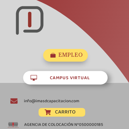
EMPLEO

CAMPUS VIRTUAL


info@imasdcapacitacion.com
CARRITO

AGENCIA DE COLOCACIÓN Nº0500000185