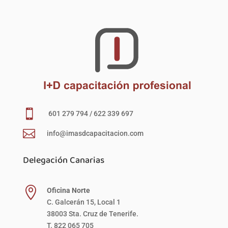

601 279 794 / 622 339 697

info@imasdcapacitacion.com
Delegación Canarias

Oficina Norte
C. Galcerán 15, Local 1
38003 Sta. Cruz de Tenerife.
T. 822 065 705