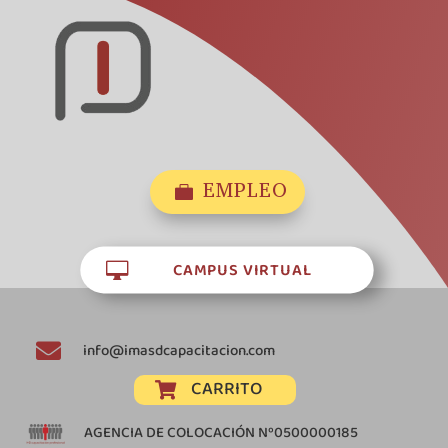
EMPLEO

CAMPUS VIRTUAL


info@imasdcapacitacion.com
CARRITO

AGENCIA DE COLOCACIÓN Nº0500000185