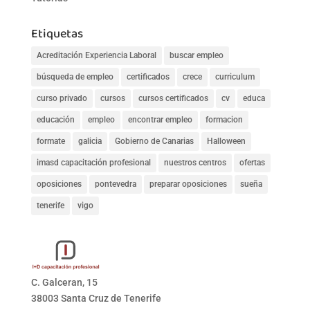
Etiquetas
Acreditación Experiencia Laboral
buscar empleo
búsqueda de empleo
certificados
crece
curriculum
curso privado
cursos
cursos certificados
cv
educa
educación
empleo
encontrar empleo
formacion
formate
galicia
Gobierno de Canarias
Halloween
imasd capacitación profesional
nuestros centros
ofertas
oposiciones
pontevedra
preparar oposiciones
sueña
tenerife
vigo
C. Galceran, 15
38003 Santa Cruz de Tenerife