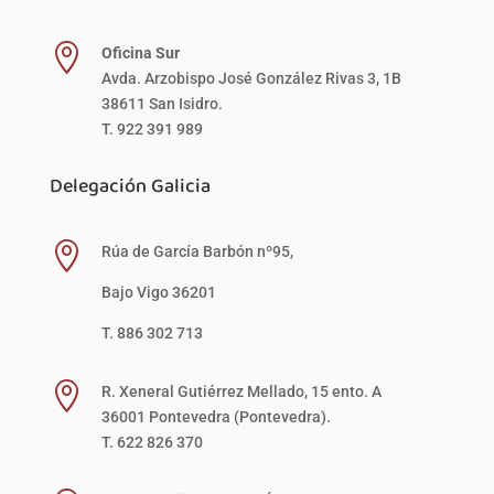

Oficina Sur
Avda. Arzobispo José González Rivas 3, 1B
38611 San Isidro.
T. 922 391 989
Delegación Galicia

Rúa de García Barbón nº95,
Bajo Vigo 36201
T. 886 302 713

R. Xeneral Gutiérrez Mellado, 15 ento. A
36001 Pontevedra (Pontevedra).
T. 622 826 370