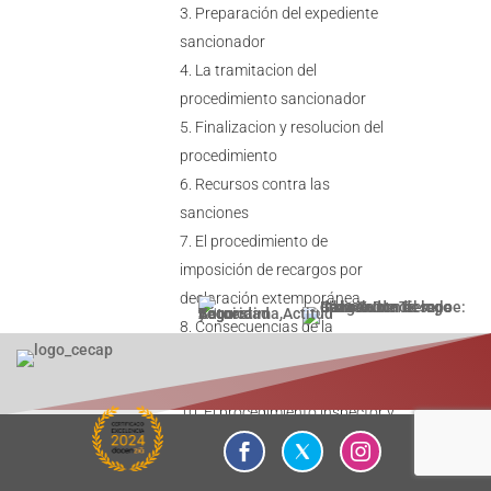
Preparación del expediente
sancionador
La tramitacion del
procedimiento sancionador
Finalizacion y resolucion del
procedimiento
Recursos contra las
sanciones
El procedimiento de
imposición de recargos por
declaración extemporánea
Consecuencias de la
declaracion extemporanea
El Delito Fiscal
El procedimiento inspector y
sancionador frente a los delitos


contra la Hacienda Publica