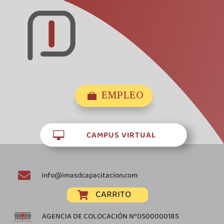
EMPLEO

CAMPUS VIRTUAL


info@imasdcapacitacion.com
CARRITO

AGENCIA DE COLOCACIÓN Nº0500000185