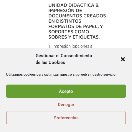
UNIDAD DIDÁCTICA 8.
IMPRESIÓN DE
DOCUMENTOS CREADOS
EN DISTINTOS
FORMATOS DE PAPEL, Y
SOPORTES COMO
SOBRES Y ETIQUETAS.
Impresión (opciones al
imprimir).
Gestionar el Consentimiento
Configuración de la
de las Cookies
impresora.
Utilizamos cookies para optimizar nuestro sitio web y nuestro servicio.
UNIDAD DIDÁCTICA 9.
CREACIÓN DE SOBRES Y
Acepto
ETIQUETAS
INDIVIDUALES Y SOBRES,
ETIQUETAS Y
Denegar
DOCUMENTOS MODELO
PARA CREACIÓN Y ENVÍO
Preferencias
MASIVO.


Creación del documento