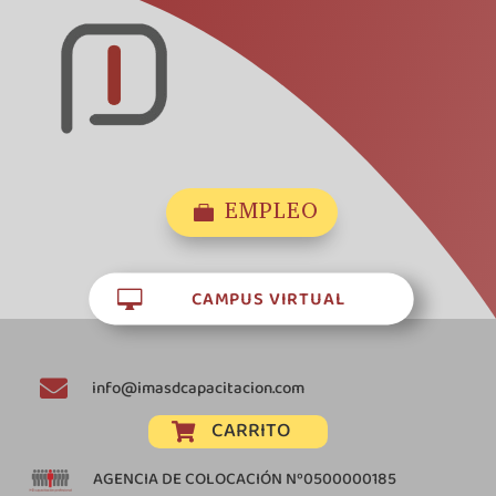
EMPLEO

CAMPUS VIRTUAL


info@imasdcapacitacion.com
CARRITO

AGENCIA DE COLOCACIÓN Nº0500000185