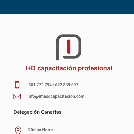

601 279 794 / 622 339 697

info@imasdcapacitacion.com
Delegación Canarias

Oficina Norte