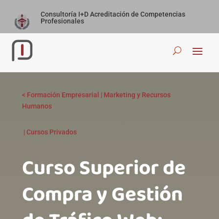
Consultoría I+D Acreditación de Competencias
Profesionales
<
Formación Empresarial
|
Marketing y Recursos
Humanos
|
Cursos Privados
Curso Superior de
Compra y Gestión