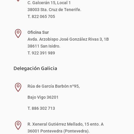
C. Galcerán 15, Local 1
38003 Sta. Cruz de Tenerife.
T. 822 065 705

Oficina Sur
Avda. Arzobispo José González Rivas 3, 1B
38611 San Isidro.
T. 922 391 989
Delegación Galicia

Rúa de García Barbón nº95,
Bajo Vigo 36201
T. 886 302 713

R. Xeneral Gutiérrez Mellado, 15 ento. A
36001 Pontevedra (Pontevedra).