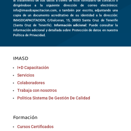
al tratamiento de sus datos a través de este formulario de contacto o
dirigiéndose a la siguiente dirección de correo electrónico:
info@imasdcapacitacion.com, o también por escrito, adjuntando una
copia de un documento acreditativo de su identidad a la dirección:
IMASDCAPACITACION,
C/Galceran, 15
,
38003
Santa Cruz de Tenerife
(
Santa Cruz de Tenerife)
.
Información adicional
: Puede consultar la
información adicional y detallada sobre Protección de datos en nuestra
Política de Privacidad.
IMASD
I+D Capacitación
Servicios
Colaboradores
Trabaja con nosotros
Politica Sistema De Gestión De Calidad
Formación
Cursos Certificados