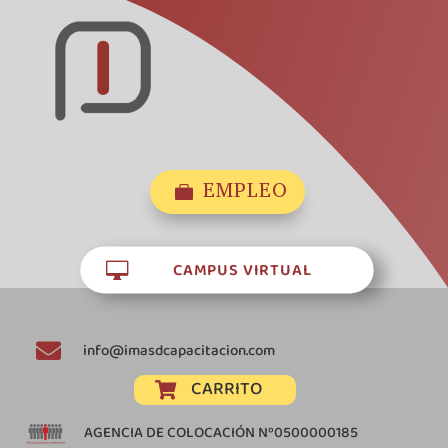
EMPLEO

CAMPUS VIRTUAL


info@imasdcapacitacion.com
CARRITO

AGENCIA DE COLOCACIÓN Nº0500000185