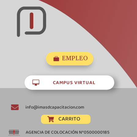
EMPLEO

CAMPUS VIRTUAL


info@imasdcapacitacion.com
CARRITO

AGENCIA DE COLOCACIÓN Nº0500000185