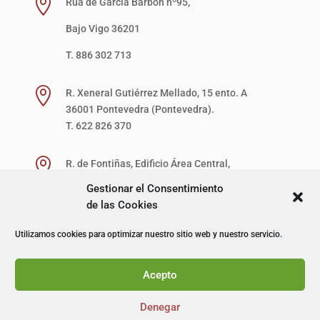

Rúa de García Barbón nº95,
Bajo Vigo 36201
T. 886 302 713

R. Xeneral Gutiérrez Mellado, 15 ento. A
36001 Pontevedra (Pontevedra).
T. 622 826 370

R. de Fontiñas, Edificio Área Central,
1ª Planta, Local 27-D (zona verde)
Gestionar el Consentimiento
15707 Santiago de Compostela (A Coruña).
de las Cookies
T. 622 867 621
Utilizamos cookies para optimizar nuestro sitio web y nuestro servicio.
© I+D Capacitación Profesional
Acepto
Denegar