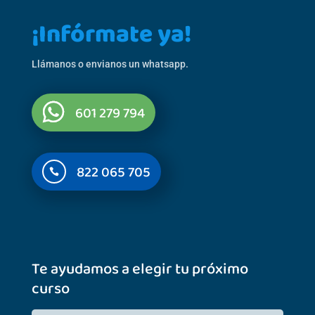
¡Infórmate ya!
Llámanos o envianos un whatsapp.
601 279 794
822 065 705

Te ayudamos a elegir tu próximo
curso