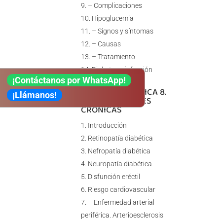
– Complicaciones
Hipoglucemia
– Signos y síntomas
– Causas
– Tratamiento
Diabetes e infección
¡Contáctanos por WhatsApp!
UNIDAD DIDÁCTICA 8.
¡Llámanos!
COMPLICACIONES
CRÓNICAS
Introducción
Retinopatía diabética
Nefropatía diabética
Neuropatía diabética
Disfunción eréctil
Riesgo cardiovascular
– Enfermedad arterial
periférica. Arterioesclerosis