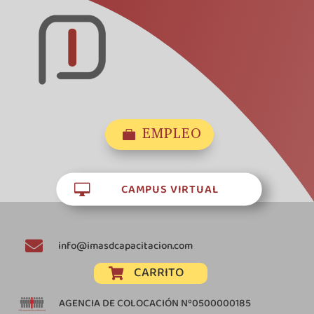
EMPLEO

CAMPUS VIRTUAL


info@imasdcapacitacion.com
CARRITO

AGENCIA DE COLOCACIÓN Nº0500000185