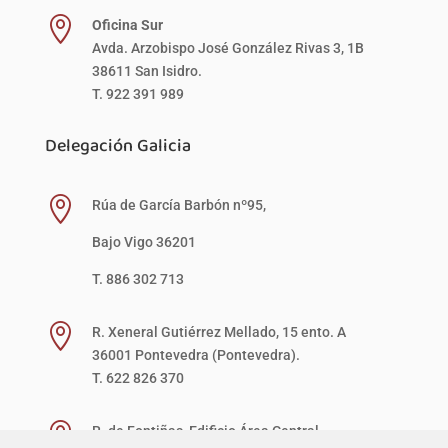

Oficina Sur
Avda. Arzobispo José González Rivas 3, 1B
38611 San Isidro.
T. 922 391 989
Delegación Galicia

Rúa de García Barbón nº95,
Bajo Vigo 36201
T. 886 302 713

R. Xeneral Gutiérrez Mellado, 15 ento. A
36001 Pontevedra (Pontevedra).
T. 622 826 370

R. de Fontiñas, Edificio Área Central,