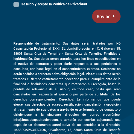
He leido y acepto la
Política de Privacidad
Enviar
Responsable de tratamiento
: Sus datos serán tratados por I+D
Capacitación Profesional SXXI, SL domicilio social en
C. Galceran, 15,
38003
Santa Cruz de Tenerife -
Santa Cruz de Tenerife
.
Finalidad y
legitimación
: Sus datos serán tratados para los fines especificados en
el motivo de contacto y poder darle respuesta a sus peticiones o
consultas, con base legal en el consentimiento expreso.
Cesiones
: no
serán cedidos a terceros salvo obligación legal.
Plazo
: Sus datos serán
tratados el tiempo estrictamente necesario para el cumplimiento de la
finalidad o finalidades concretas que motivaron su recogida, hasta la
pérdida de relevancia de su uso o, en todo caso, hasta que sean
cancelados en respuesta al ejercicio por parte de su titular de los
derechos correspondientes.
Derechos
: Le informamos que puede
ejercer sus derechos de acceso, rectificación, cancelación y oposición
al tratamiento de sus datos a través de este formulario de contacto o
dirigiéndose a la siguiente dirección de correo electrónico:
info@imasdcapacitacion.com, o también por escrito, adjuntando una
copia de un documento acreditativo de su identidad a la dirección:
IMASDCAPACITACION,
C/Galceran, 15
,
38003
Santa Cruz de Tenerife