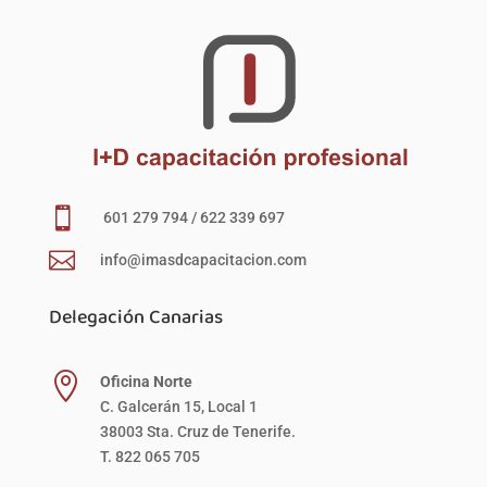

601 279 794 / 622 339 697

info@imasdcapacitacion.com
Delegación Canarias

Oficina Norte
C. Galcerán 15, Local 1
38003 Sta. Cruz de Tenerife.
T. 822 065 705