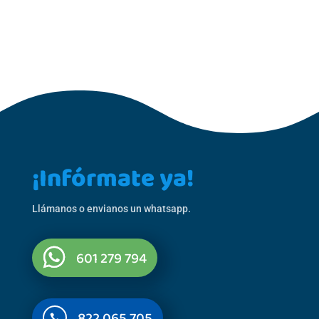
¡Infórmate ya!
Llámanos o envianos un whatsapp.
601 279 794
822 065 705
