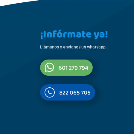
¡Infórmate ya!
Llámanos o envianos un whatsapp.
601 279 794
822 065 705
