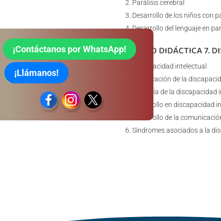
Parálisis cerebral
Desarrollo de los niños con pa
Desarrollo del lenguaje en par
¡Contáctanos por WhatsApp!
UNIDAD DIDÁCTICA 7. 
Discapacidad intelectual
¡Llámanos!
Clasificación de la discapacid
Etiología de la discapacidad i
Desarrollo en discapacidad in
Desarrollo de la comunicación
Síndromes asociados a la dis