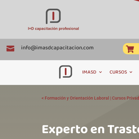
info@imasdcapacitacion.com


IMASD
CURSOS
<
Formación y Orientación Laboral
|
Cursos Priva
Experto en Trast