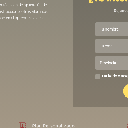
s técnicas de aplicación del
Déjanos
nstrucción a otros alumnos.
no en el aprendizaje de la
He leido y ace
Plan Personalizado
