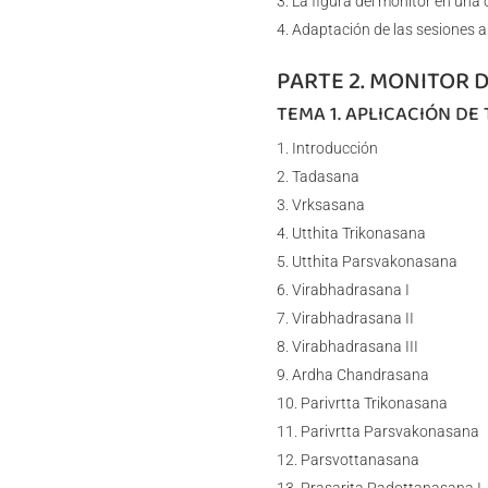
La figura del monitor en una 
Adaptación de las sesiones a 
PARTE 2. MONITOR 
TEMA 1. APLICACIÓN DE
Introducción
Tadasana
Vrksasana
Utthita Trikonasana
Utthita Parsvakonasana
Virabhadrasana I
Virabhadrasana II
Virabhadrasana III
Ardha Chandrasana
Parivrtta Trikonasana
Parivrtta Parsvakonasana
Parsvottanasana