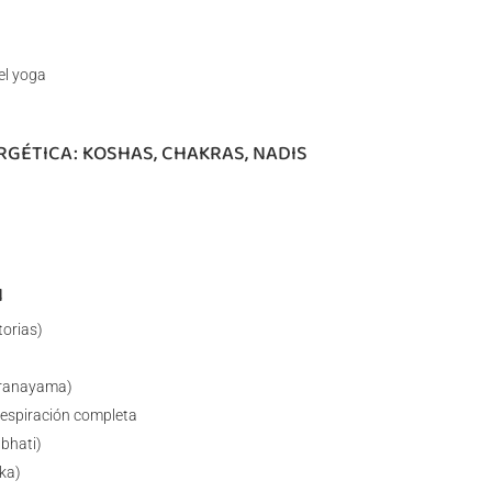
el yoga
ERGÉTICA: KOSHAS, CHAKRAS, NADIS
N
torias)
 Pranayama)
 respiración completa
bhati)
ika)