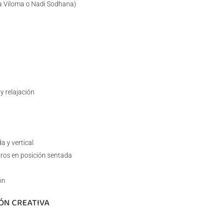
a Viloma o Nadi Sodhana)
y relajación
a y vertical
giros en posición sentada
ón
IÓN CREATIVA