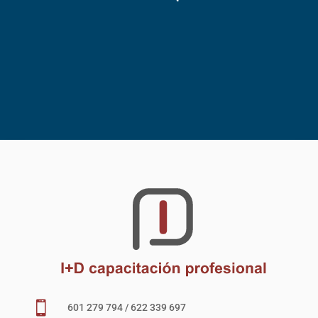

601 279 794 / 622 339 697