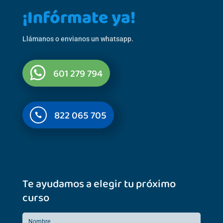
¡Infórmate ya!
Llámanos o envianos un whatsapp.
601 279 794
822 065 705

Te ayudamos a elegir tu próximo
curso