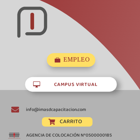
EMPLEO

CAMPUS VIRTUAL


info@imasdcapacitacion.com
CARRITO

AGENCIA DE COLOCACIÓN Nº0500000185