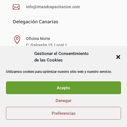

info@imasdcapacitacion.com
Delegación Canarias

Oficina Norte
C. Galcerán 15, Local 1
38003 Sta. Cruz de Tenerife.
Gestionar el Consentimiento
T. 822 065 705
de las Cookies
Utilizamos cookies para optimizar nuestro sitio web y nuestro servicio.

Oficina Sur
Avda. Arzobispo José González Rivas 3, 1B
38611 San Isidro.
Acepto
T. 922 391 989
Denegar
Delegación Galicia
Preferencias



Rúa de García Barbón nº95,