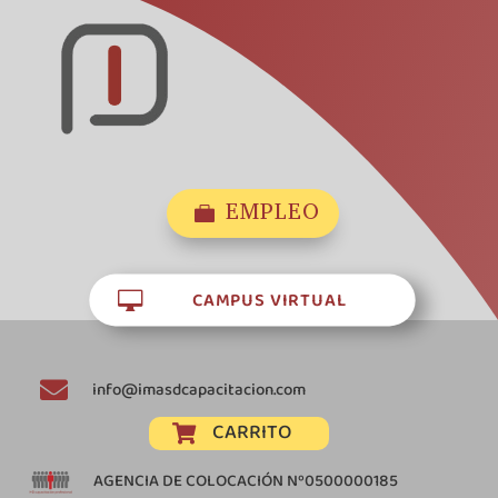
EMPLEO

CAMPUS VIRTUAL


info@imasdcapacitacion.com
CARRITO

AGENCIA DE COLOCACIÓN Nº0500000185