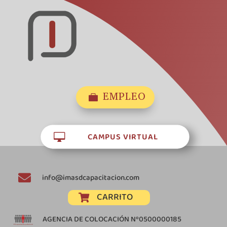
EMPLEO

CAMPUS VIRTUAL


info@imasdcapacitacion.com
CARRITO

AGENCIA DE COLOCACIÓN Nº0500000185