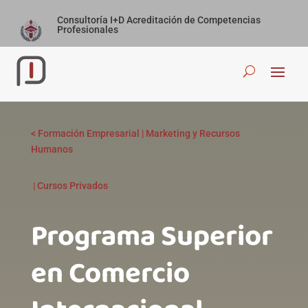
Consultoría I+D Acreditación de Competencias
Profesionales
<
Formación Empresarial
|
Marketing y Recursos
Humanos
|
Cursos Privados
Programa Superior
en Comercio