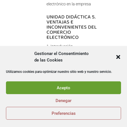
electrónico en la empresa
UNIDAD DIDÁCTICA 5.
VENTAJAS E
INCONVENIENTES DEL
COMERCIO
ELECTRÓNICO
Introducción
Gestionar el Consentimiento
Ventajas para los clientes
de las Cookies
Ventajas para las empresas
Inconvenientes de comercio
Utilizamos cookies para optimizar nuestro sitio web y nuestro servicio.
electrónico en Internet
UNIDAD DIDÁCTICA 6.
Acepto
¿CÓMO ESTAR
PRESENTES EN EL
Denegar
COMERCIO
ELECTRÓNICO?
Preferencias


Introducción
Elementos de una tienda on-