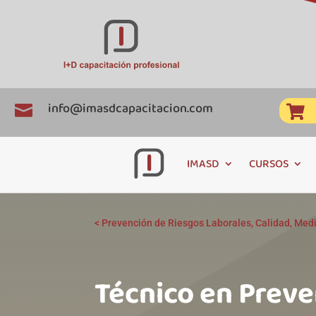
info@imasdcapacitacion.com


IMASD
CURSOS
<
Prevención de Riesgos Laborales, Calidad, Med
Técnico en Preve