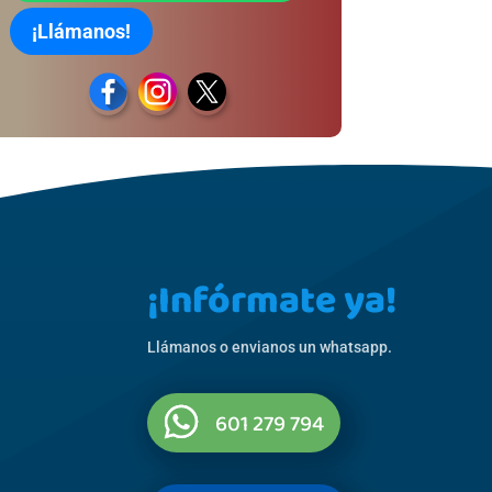
¡Llámanos!
¡Infórmate ya!
Llámanos o envianos un whatsapp.
601 279 794