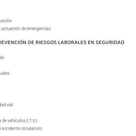
uación
a actuación de emergencias
PREVENCIÓN DE RIESGOS LABORALES EN SEGURIDAD
ial
duales
a
ad vial
de vehículos (I.T.V.)
 accidente circulatorio