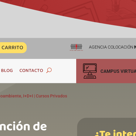
CARRITO
AGENCIA COLOCACIÓN
N
BLOG
CONTACTO
CAMPUS VIRTU
ioambiente, I+D+I
|
Cursos Privados
nción de
¿Te inte