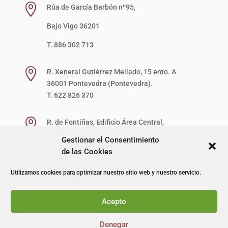

Rúa de García Barbón nº95,
Bajo Vigo 36201
T. 886 302 713

R. Xeneral Gutiérrez Mellado, 15 ento. A
36001 Pontevedra (Pontevedra).
T. 622 826 370

R. de Fontiñas, Edificio Área Central,
1ª Planta, Local 27-D (zona verde)
Gestionar el Consentimiento
15707 Santiago de Compostela (A Coruña).
de las Cookies
T. 622 867 621
Utilizamos cookies para optimizar nuestro sitio web y nuestro servicio.
© I+D Capacitación Profesional
Acepto
Denegar