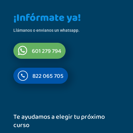
¡Infórmate ya!
Llámanos o envianos un whatsapp.
601 279 794
822 065 705

Te ayudamos a elegir tu próximo
curso