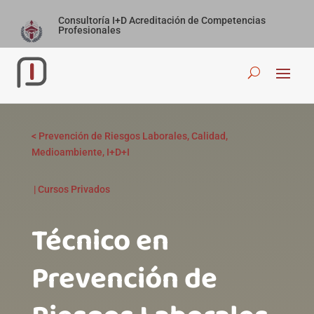
Consultoría I+D Acreditación de Competencias
Profesionales
<
Prevención de Riesgos Laborales, Calidad,
Medioambiente, I+D+I
|
Cursos Privados
Técnico en
Prevención de