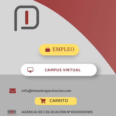
EMPLEO

CAMPUS VIRTUAL


info@imasdcapacitacion.com
CARRITO

AGENCIA DE COLOCACIÓN Nº0500000185