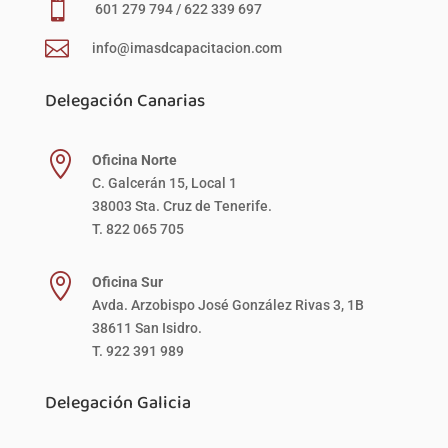

601 279 794 / 622 339 697

info@imasdcapacitacion.com
Delegación Canarias

Oficina Norte
C. Galcerán 15, Local 1
38003 Sta. Cruz de Tenerife.
T. 822 065 705

Oficina Sur
Avda. Arzobispo José González Rivas 3, 1B
38611 San Isidro.
T. 922 391 989
Delegación Galicia