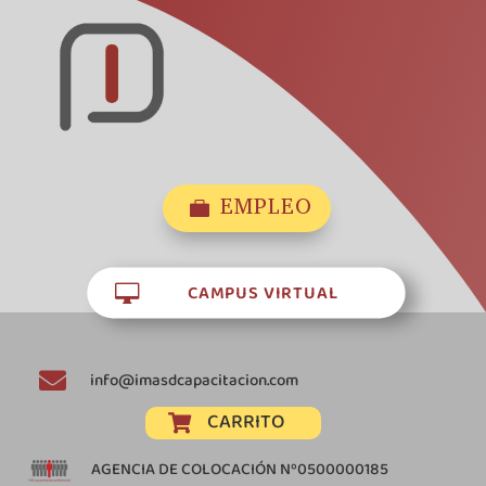
EMPLEO

CAMPUS VIRTUAL


info@imasdcapacitacion.com
CARRITO

AGENCIA DE COLOCACIÓN Nº0500000185