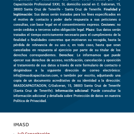
Capacitación Profesional SXXI, SL domicilio social en
C. Galceran, 15,
38003
Santa Cruz de Tenerife -
Santa Cruz de Tenerife
.
Finalidad y
legitimación
: Sus datos serán tratados para los fines especificados en
el motivo de contacto y poder darle respuesta a sus peticiones o
consultas, con base legal en el consentimiento expreso.
Cesiones
: no
serán cedidos a terceros salvo obligación legal.
Plazo
: Sus datos serán
tratados el tiempo estrictamente necesario para el cumplimiento de la
finalidad o finalidades concretas que motivaron su recogida, hasta la
pérdida de relevancia de su uso o, en todo caso, hasta que sean
cancelados en respuesta al ejercicio por parte de su titular de los
derechos correspondientes.
Derechos
: Le informamos que puede
ejercer sus derechos de acceso, rectificación, cancelación y oposición
al tratamiento de sus datos a través de este formulario de contacto o
dirigiéndose a la siguiente dirección de correo electrónico:
info@imasdcapacitacion.com, o también por escrito, adjuntando una
copia de un documento acreditativo de su identidad a la dirección:
IMASDCAPACITACION,
C/Galceran, 15
,
38003
Santa Cruz de Tenerife
(
Santa Cruz de Tenerife)
.
Información adicional
: Puede consultar la
información adicional y detallada sobre Protección de datos en nuestra
Política de Privacidad.
IMASD
I+D Capacitación