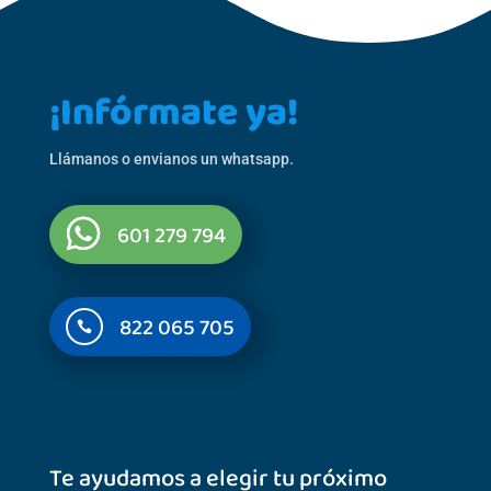
¡Infórmate ya!
Llámanos o envianos un whatsapp.
601 279 794
822 065 705

Te ayudamos a elegir tu próximo