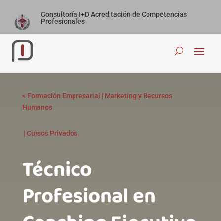
Consultoría I+D Acreditación de Competencias
Profesionales
<
Formación Empresarial
|
Marketing y Recursos
Humanos
|
Cursos Privados
Técnico
Profesional en