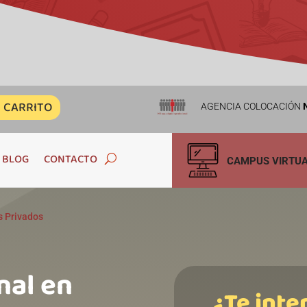
CARRITO
AGENCIA COLOCACIÓN
N
BLOG
CONTACTO
CAMPUS VIRTU
s Privados
nal en
¿Te inte