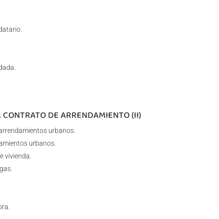
datario.
dada.
L CONTRATO DE ARRENDAMIENTO (II)
e arrendamientos urbanos.
damientos urbanos.
 vivienda.
gas.
ora.