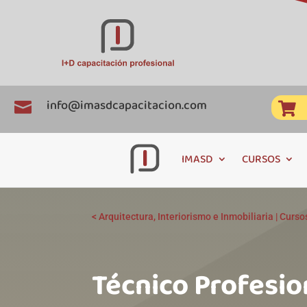
info@imasdcapacitacion.com


IMASD
CURSOS
<
Arquitectura, Interiorismo e Inmobiliaria
|
Curso
Técnico Profesio