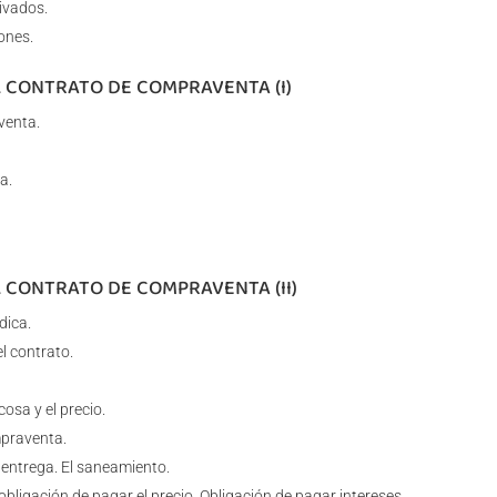
ivados.
ones.
L CONTRATO DE COMPRAVENTA (I)
venta.
a.
L CONTRATO DE COMPRAVENTA (II)
dica.
l contrato.
osa y el precio.
mpraventa.
 entrega. El saneamiento.
bligación de pagar el precio. Obligación de pagar intereses.