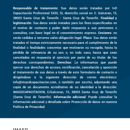
Responsable de tratamiento
: Sus datos serán tratados por I+D
Capacitación Profesional SXXI, SL domicilio social en
C. Galceran, 15,
38003
Santa Cruz de Tenerife -
Santa Cruz de Tenerife
.
Finalidad y
legitimación
: Sus datos serán tratados para los fines especificados en
el motivo de contacto y poder darle respuesta a sus peticiones o
consultas, con base legal en el consentimiento expreso.
Cesiones
: no
serán cedidos a terceros salvo obligación legal.
Plazo
: Sus datos serán
tratados el tiempo estrictamente necesario para el cumplimiento de la
finalidad o finalidades concretas que motivaron su recogida, hasta la
pérdida de relevancia de su uso o, en todo caso, hasta que sean
cancelados en respuesta al ejercicio por parte de su titular de los
derechos correspondientes.
Derechos
: Le informamos que puede
ejercer sus derechos de acceso, rectificación, cancelación y oposición
al tratamiento de sus datos a través de este formulario de contacto o
dirigiéndose a la siguiente dirección de correo electrónico:
info@imasdcapacitacion.com, o también por escrito, adjuntando una
copia de un documento acreditativo de su identidad a la dirección:
IMASDCAPACITACION,
C/Galceran, 15
,
38003
Santa Cruz de Tenerife
(
Santa Cruz de Tenerife)
.
Información adicional
: Puede consultar la
información adicional y detallada sobre Protección de datos en nuestra
Política de Privacidad.
IMASD