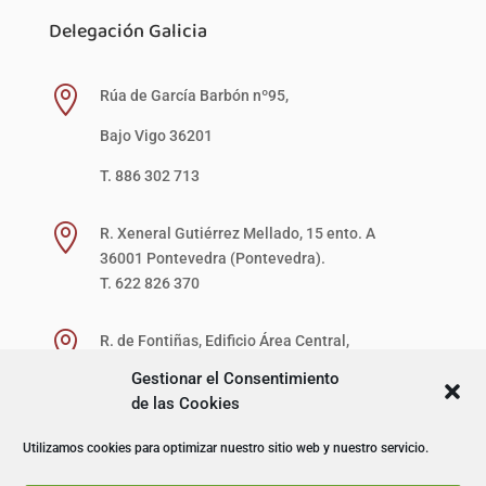
Delegación Galicia

Rúa de García Barbón nº95,
Bajo Vigo 36201
T. 886 302 713

R. Xeneral Gutiérrez Mellado, 15 ento. A
36001 Pontevedra (Pontevedra).
T. 622 826 370

R. de Fontiñas, Edificio Área Central,
1ª Planta, Local 27-D (zona verde)
Gestionar el Consentimiento
15707 Santiago de Compostela (A Coruña).
de las Cookies
T. 622 867 621
Utilizamos cookies para optimizar nuestro sitio web y nuestro servicio.
© I+D Capacitación Profesional