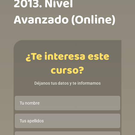
2013. Nivel
Avanzado (Online)ㅤㅤㅤㅤㅤㅤㅤㅤㅤㅤㅤㅤㅤㅤ
¿Te interesa este
curso?
Déjanos tus datos y te informamos