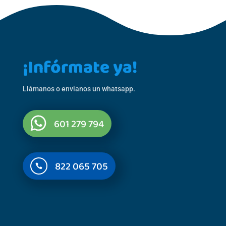
¡Infórmate ya!
Llámanos o envianos un whatsapp.
601 279 794
822 065 705
