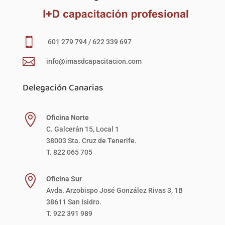

601 279 794 / 622 339 697

info@imasdcapacitacion.com
Delegación Canarias

Oficina Norte
C. Galcerán 15, Local 1
38003 Sta. Cruz de Tenerife.
T. 822 065 705

Oficina Sur
Avda. Arzobispo José González Rivas 3, 1B
38611 San Isidro.
T. 922 391 989