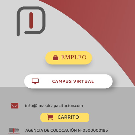
EMPLEO

CAMPUS VIRTUAL


info@imasdcapacitacion.com
CARRITO

AGENCIA DE COLOCACIÓN Nº0500000185