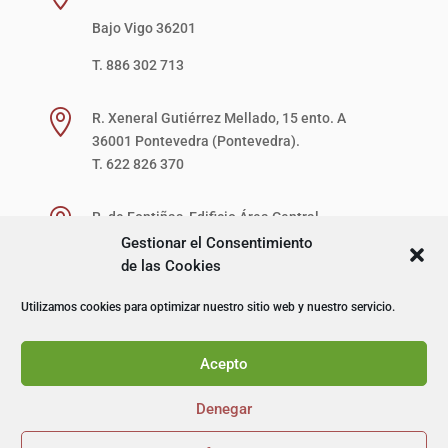
Bajo Vigo 36201
T. 886 302 713

R. Xeneral Gutiérrez Mellado, 15 ento. A
36001 Pontevedra (Pontevedra).
T. 622 826 370

R. de Fontiñas, Edificio Área Central,
1ª Planta, Local 27-D (zona verde)
Gestionar el Consentimiento
15707 Santiago de Compostela (A Coruña).
de las Cookies
T. 622 867 621
Utilizamos cookies para optimizar nuestro sitio web y nuestro servicio.
© I+D Capacitación Profesional
Acepto
Denegar