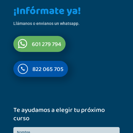
¡Infórmate ya!
Llámanos o envianos un whatsapp.
601 279 794
822 065 705

Te ayudamos a elegir tu próximo
curso