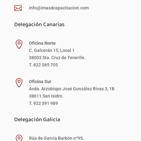

info@imasdcapacitacion.com
Delegación Canarias

Oficina Norte
C. Galcerán 15, Local 1
38003 Sta. Cruz de Tenerife.
T. 822 065 705

Oficina Sur
Avda. Arzobispo José González Rivas 3, 1B
38611 San Isidro.
T. 922 391 989
Delegación Galicia

Rúa de García Barbón nº95,