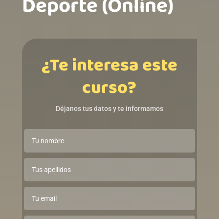
Deporte (Online)ㅤㅤㅤㅤㅤㅤㅤㅤㅤㅤㅤㅤㅤㅤ
¿Te interesa este
curso?
Déjanos tus datos y te informamos