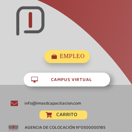
EMPLEO

CAMPUS VIRTUAL


info@imasdcapacitacion.com
CARRITO

AGENCIA DE COLOCACIÓN Nº0500000185