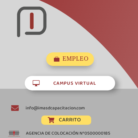
EMPLEO

CAMPUS VIRTUAL


info@imasdcapacitacion.com
CARRITO

AGENCIA DE COLOCACIÓN Nº0500000185