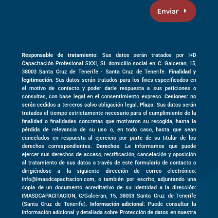
Enviar
Responsable de tratamiento
: Sus datos serán tratados por I+D
Capacitación Profesional SXXI, SL domicilio social en
C. Galceran, 15,
38003
Santa Cruz de Tenerife -
Santa Cruz de Tenerife
.
Finalidad y
legitimación
: Sus datos serán tratados para los fines especificados en
el motivo de contacto y poder darle respuesta a sus peticiones o
consultas, con base legal en el consentimiento expreso.
Cesiones
: no
serán cedidos a terceros salvo obligación legal.
Plazo
: Sus datos serán
tratados el tiempo estrictamente necesario para el cumplimiento de la
finalidad o finalidades concretas que motivaron su recogida, hasta la
pérdida de relevancia de su uso o, en todo caso, hasta que sean
cancelados en respuesta al ejercicio por parte de su titular de los
derechos correspondientes.
Derechos
: Le informamos que puede
ejercer sus derechos de acceso, rectificación, cancelación y oposición
al tratamiento de sus datos a través de este formulario de contacto o
dirigiéndose a la siguiente dirección de correo electrónico:
info@imasdcapacitacion.com, o también por escrito, adjuntando una
copia de un documento acreditativo de su identidad a la dirección:
IMASDCAPACITACION,
C/Galceran, 15
,
38003
Santa Cruz de Tenerife
(
Santa Cruz de Tenerife)
.
Información adicional
: Puede consultar la
información adicional y detallada sobre Protección de datos en nuestra