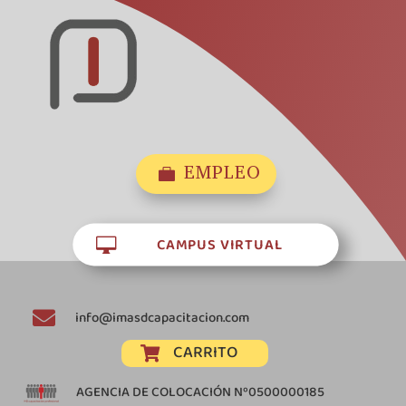
EMPLEO

CAMPUS VIRTUAL


info@imasdcapacitacion.com
CARRITO

AGENCIA DE COLOCACIÓN Nº0500000185