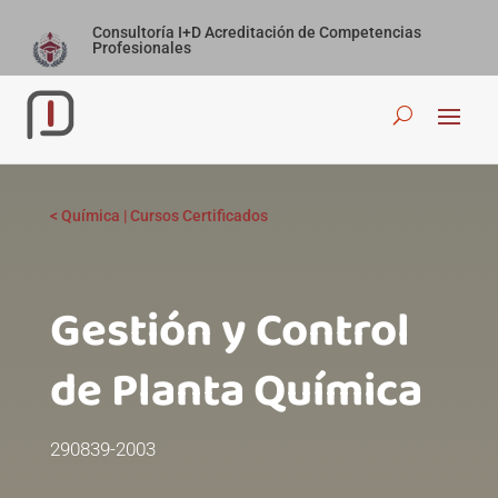
Consultoría I+D Acreditación de Competencias
Profesionales
<
Química
|
Cursos Certificados
Gestión y Control
de Planta Químicaㅤㅤㅤㅤㅤㅤㅤㅤㅤㅤㅤㅤㅤㅤㅤㅤㅤㅤㅤㅤㅤㅤㅤㅤ
290839-2003