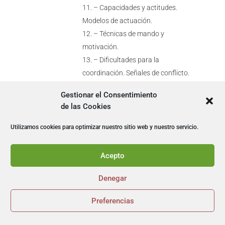
– Capacidades y actitudes.
Modelos de actuación.
– Técnicas de mando y
motivación.
– Dificultades para la
coordinación. Señales de conflicto.
Técnicas grupales:
Gestionar el Consentimiento
– Preparación de sesiones de
de las Cookies
trabajo. Objetivos.
– Técnicas para la dirección de
Utilizamos cookies para optimizar nuestro sitio web y nuestro servicio.
reuniones.
– Roles especiales en una
Acepto
reunión.
– Técnicas de preparación de
Denegar
una reunión.
Preferencias
– Técnicas de análisis y


solución de problemas.