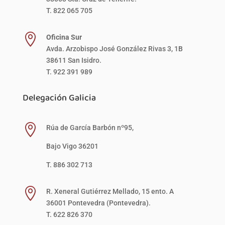
T. 822 065 705

Oficina Sur
Avda. Arzobispo José González Rivas 3, 1B
38611 San Isidro.
T. 922 391 989
Delegación Galicia

Rúa de García Barbón nº95,
Bajo Vigo 36201
T. 886 302 713

R. Xeneral Gutiérrez Mellado, 15 ento. A
36001 Pontevedra (Pontevedra).
T. 622 826 370