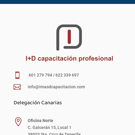

601 279 794 / 622 339 697

info@imasdcapacitacion.com
Delegación Canarias

Oficina Norte
C. Galcerán 15, Local 1
38003 Sta. Cruz de Tenerife.