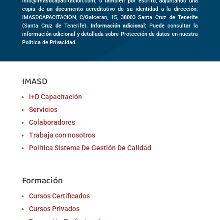
info@imasdcapacitacion.com, o también por escrito, adjuntando una
copia de un documento acreditativo de su identidad a la dirección:
IMASDCAPACITACION,
C/Galceran, 15
,
38003
Santa Cruz de Tenerife
(
Santa Cruz de Tenerife)
.
Información adicional
: Puede consultar la
información adicional y detallada sobre Protección de datos en nuestra
Política de Privacidad.
IMASD
I+D Capacitación
Servicios
Colaboradores
Trabaja con nosotros
Politica Sistema De Gestión De Calidad
Formación
Cursos Certificados
Cursos Privados