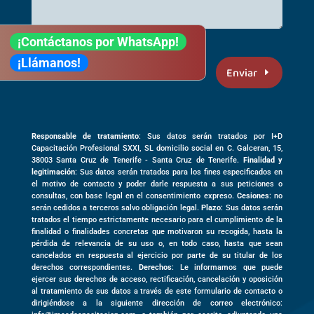
¡Contáctanos por WhatsApp!
He leido y acepto la
Política de Privacidad
¡Llámanos!
Enviar
Responsable de tratamiento
: Sus datos serán tratados por I+D
Capacitación Profesional SXXI, SL domicilio social en
C. Galceran, 15,
38003
Santa Cruz de Tenerife -
Santa Cruz de Tenerife
.
Finalidad y
legitimación
: Sus datos serán tratados para los fines especificados en
el motivo de contacto y poder darle respuesta a sus peticiones o
consultas, con base legal en el consentimiento expreso.
Cesiones
: no
serán cedidos a terceros salvo obligación legal.
Plazo
: Sus datos serán
tratados el tiempo estrictamente necesario para el cumplimiento de la
finalidad o finalidades concretas que motivaron su recogida, hasta la
pérdida de relevancia de su uso o, en todo caso, hasta que sean
cancelados en respuesta al ejercicio por parte de su titular de los
derechos correspondientes.
Derechos
: Le informamos que puede
ejercer sus derechos de acceso, rectificación, cancelación y oposición
al tratamiento de sus datos a través de este formulario de contacto o
dirigiéndose a la siguiente dirección de correo electrónico: