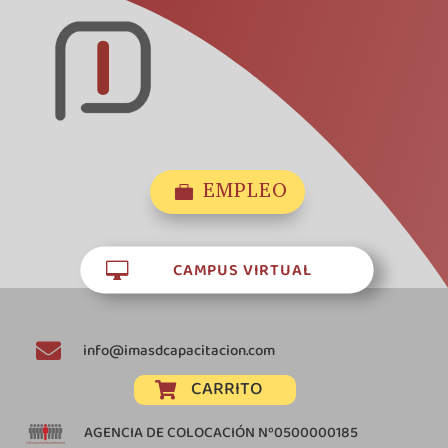
EMPLEO

CAMPUS VIRTUAL


info@imasdcapacitacion.com
CARRITO

AGENCIA DE COLOCACIÓN Nº0500000185