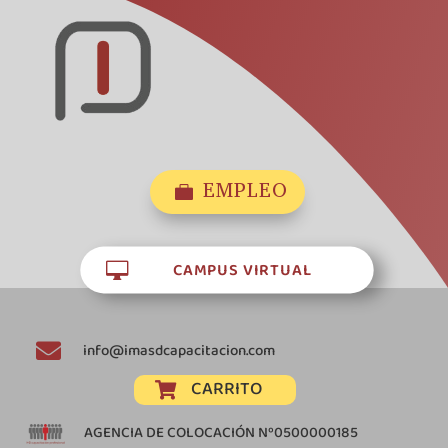
EMPLEO

CAMPUS VIRTUAL


info@imasdcapacitacion.com
CARRITO

AGENCIA DE COLOCACIÓN Nº0500000185