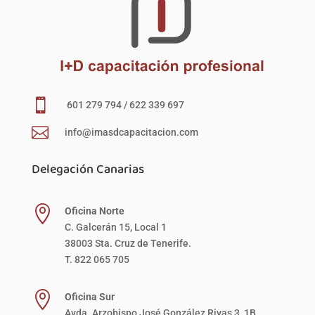

601 279 794 / 622 339 697

info@imasdcapacitacion.com
Delegación Canarias

Oficina Norte
C. Galcerán 15, Local 1
38003 Sta. Cruz de Tenerife.
T. 822 065 705

Oficina Sur
Avda. Arzobispo José González Rivas 3, 1B