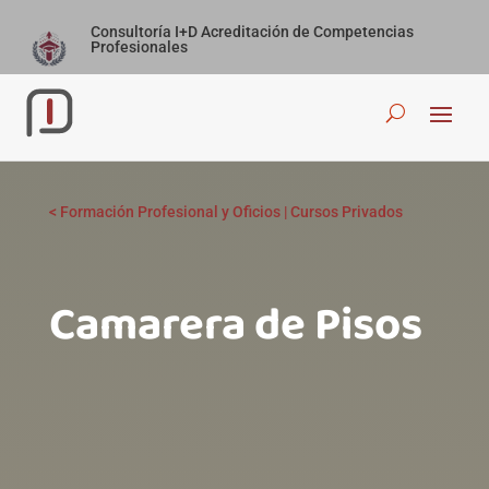
Consultoría I+D Acreditación de Competencias
Profesionales
<
Formación Profesional y Oficios
|
Cursos Privados
Camarera de Pisos ‎ ‎
‎ ‎ ‎ ‎ ‎ ‎ ‎ ‎ ‎ ‎ ‎ ‎ ‎ ‎ ‎ ‎ ‎ ‎ ‎ ‎ ‎ ‎ ‎ ‎ ‎ ‎ ‎ ‎ ‎ ‎ ‎ ‎ ‎ ‎ ‎ ‎ ‎ ‎ ‎ ‎ ‎ ‎ ‎ ‎ ‎
‎ ‎ ‎ ‎ ‎ ‎ ‎ ‎ ‎ ‎ ‎ ‎ ‎ ‎ ‎ ‎ ‎ ‎ ‎ ‎ ‎ ‎ ‎ ‎ ‎ ‎ ‎ ‎ ‎ ‎ ‎ ‎ ‎ ‎ ‎ ‎ ‎ ‎ ‎ ‎ ‎ ‎ ‎ ‎ ‎