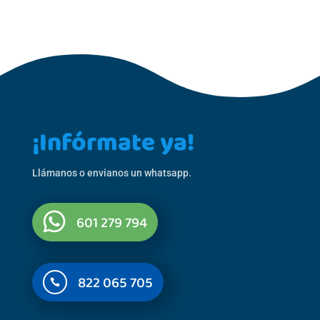
¡Infórmate ya!
Llámanos o envianos un whatsapp.
601 279 794
822 065 705
