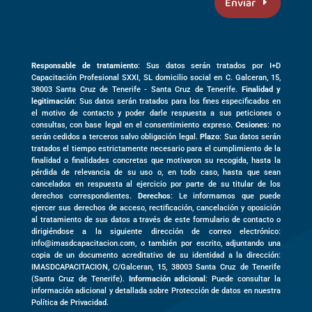
Enviar
Responsable de tratamiento
: Sus datos serán tratados por I+D
Capacitación Profesional SXXI, SL domicilio social en
C. Galceran, 15,
38003
Santa Cruz de Tenerife -
Santa Cruz de Tenerife
.
Finalidad y
legitimación
: Sus datos serán tratados para los fines especificados en
el motivo de contacto y poder darle respuesta a sus peticiones o
consultas, con base legal en el consentimiento expreso.
Cesiones
: no
serán cedidos a terceros salvo obligación legal.
Plazo
: Sus datos serán
tratados el tiempo estrictamente necesario para el cumplimiento de la
finalidad o finalidades concretas que motivaron su recogida, hasta la
pérdida de relevancia de su uso o, en todo caso, hasta que sean
cancelados en respuesta al ejercicio por parte de su titular de los
derechos correspondientes.
Derechos
: Le informamos que puede
ejercer sus derechos de acceso, rectificación, cancelación y oposición
al tratamiento de sus datos a través de este formulario de contacto o
dirigiéndose a la siguiente dirección de correo electrónico:
info@imasdcapacitacion.com, o también por escrito, adjuntando una
copia de un documento acreditativo de su identidad a la dirección:
IMASDCAPACITACION,
C/Galceran, 15
,
38003
Santa Cruz de Tenerife
(
Santa Cruz de Tenerife)
.
Información adicional
: Puede consultar la
información adicional y detallada sobre Protección de datos en nuestra
Política de Privacidad.