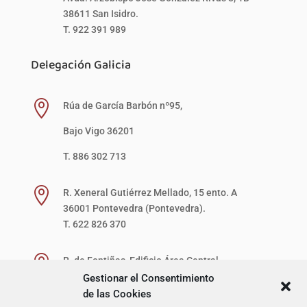
38611 San Isidro.
T. 922 391 989
Delegación Galicia

Rúa de García Barbón nº95,
Bajo Vigo 36201
T. 886 302 713

R. Xeneral Gutiérrez Mellado, 15 ento. A
36001 Pontevedra (Pontevedra).
T. 622 826 370

R. de Fontiñas, Edificio Área Central,
1ª Planta, Local 27-D (zona verde)
Gestionar el Consentimiento
15707 Santiago de Compostela (A Coruña).
de las Cookies