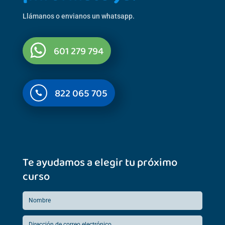
Llámanos o envianos un whatsapp.
601 279 794
822 065 705

Te ayudamos a elegir tu próximo
curso