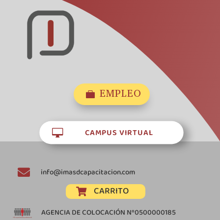
EMPLEO

CAMPUS VIRTUAL


info@imasdcapacitacion.com
CARRITO

AGENCIA DE COLOCACIÓN Nº0500000185