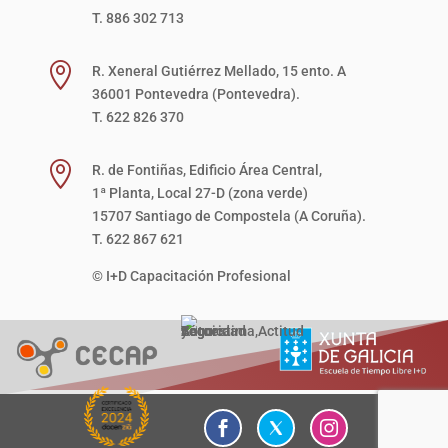
T. 886 302 713

R. Xeneral Gutiérrez Mellado, 15 ento. A
36001 Pontevedra (Pontevedra).
T. 622 826 370

R. de Fontiñas, Edificio Área Central,
1ª Planta, Local 27-D (zona verde)
15707 Santiago de Compostela (A Coruña).
T. 622 867 621
© I+D Capacitación Profesional

