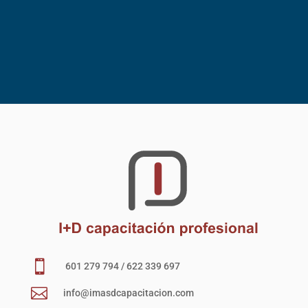

601 279 794 / 622 339 697

info@imasdcapacitacion.com