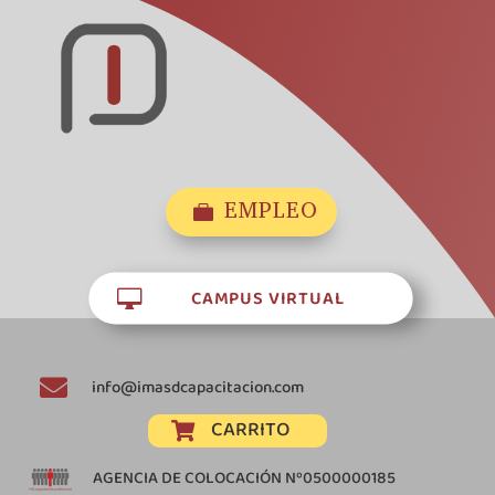
EMPLEO

CAMPUS VIRTUAL


info@imasdcapacitacion.com
CARRITO

AGENCIA DE COLOCACIÓN Nº0500000185