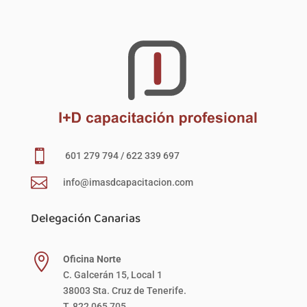

601 279 794 / 622 339 697

info@imasdcapacitacion.com
Delegación Canarias

Oficina Norte
C. Galcerán 15, Local 1
38003 Sta. Cruz de Tenerife.
T. 822 065 705