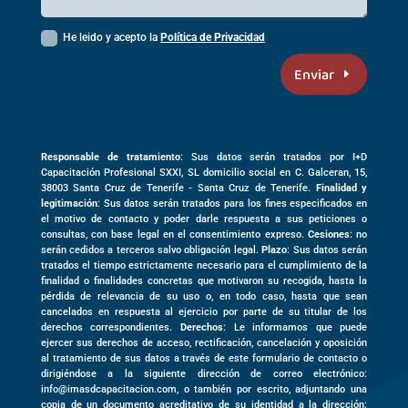
He leido y acepto la
Política de Privacidad
Enviar
Responsable de tratamiento
: Sus datos serán tratados por I+D
Capacitación Profesional SXXI, SL domicilio social en
C. Galceran, 15,
38003
Santa Cruz de Tenerife -
Santa Cruz de Tenerife
.
Finalidad y
legitimación
: Sus datos serán tratados para los fines especificados en
el motivo de contacto y poder darle respuesta a sus peticiones o
consultas, con base legal en el consentimiento expreso.
Cesiones
: no
serán cedidos a terceros salvo obligación legal.
Plazo
: Sus datos serán
tratados el tiempo estrictamente necesario para el cumplimiento de la
finalidad o finalidades concretas que motivaron su recogida, hasta la
pérdida de relevancia de su uso o, en todo caso, hasta que sean
cancelados en respuesta al ejercicio por parte de su titular de los
derechos correspondientes.
Derechos
: Le informamos que puede
ejercer sus derechos de acceso, rectificación, cancelación y oposición
al tratamiento de sus datos a través de este formulario de contacto o
dirigiéndose a la siguiente dirección de correo electrónico:
info@imasdcapacitacion.com, o también por escrito, adjuntando una
copia de un documento acreditativo de su identidad a la dirección: