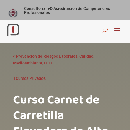
Consultoría I+D Acreditación de Competencias
Profesionales
<
Prevención de Riesgos Laborales, Calidad,
Medioambiente, I+D+I
|
Cursos Privados
Curso Carnet de
Carretilla