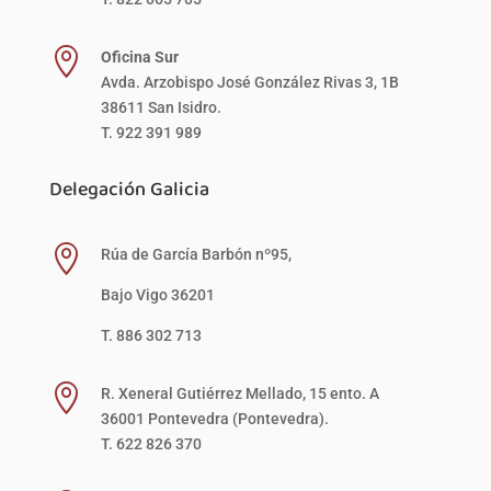

Oficina Sur
Avda. Arzobispo José González Rivas 3, 1B
38611 San Isidro.
T. 922 391 989
Delegación Galicia

Rúa de García Barbón nº95,
Bajo Vigo 36201
T. 886 302 713

R. Xeneral Gutiérrez Mellado, 15 ento. A
36001 Pontevedra (Pontevedra).
T. 622 826 370